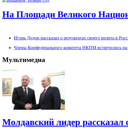
На Площади Великого Национ
Игорь Додон рассказал о результатах своего визита в Р
Члены Конфедерального комитета НКПМ встретились на п
Мультимедиа
Молдавский лидер рассказал 