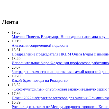
Лента
19:33
Млечко: Повесть Владимира Новосадюка написана в луч
19:19
Анатомия современной подлости
18:31
Поздравление председателя НКПМ Олега Будзы с зимни
18:29
Исполнительное бюро Федерации профсоюзов работников с
20:07
Завтра день зимнего солнцестояния: самый короткий день
19:20
Какой будет погода на Рождество
18:32
«Союзмультфильм» опубликовал заключительную серию т
17:36
Пекин 2022 набирает волонтеров для зимних Олимпийск
16:39
Ротшильд отказался от Международного аэропорта Киши