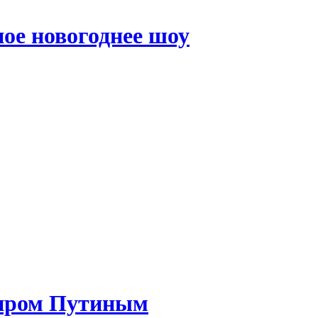
ое новогоднее шоу
миром Путиным