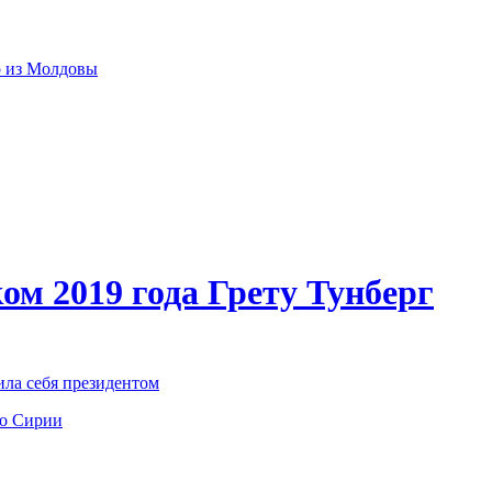
р из Молдовы
ом 2019 года Грету Тунберг
ила себя президентом
по Сирии