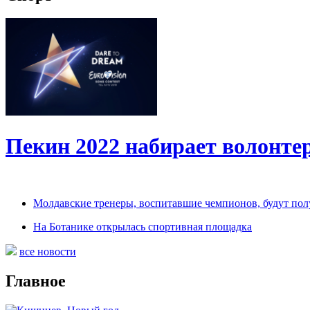
Пекин 2022 набирает волонт
Молдавские тренеры, воспитавшие чемпионов, будут по
На Ботанике открылась спортивная площадка
все новости
Главное