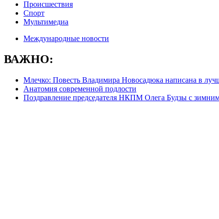
Происшествия
Спорт
Мультимедиа
Международные новости
ВАЖНО:
Млечко: Повесть Владимира Новосадюка написана в луч
Анатомия современной подлости
Поздравление председателя НКПМ Олега Будзы с зимни