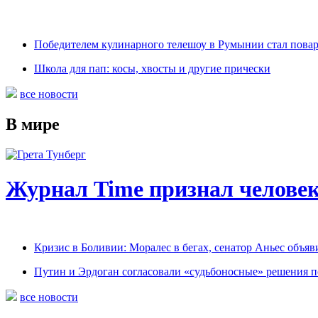
Победителем кулинарного телешоу в Румынии стал пова
Школа для пап: косы, хвосты и другие прически
все новости
В мире
Журнал Time признал человек
Кризис в Боливии: Моралес в бегах, сенатор Аньес объяв
Путин и Эрдоган согласовали «судьбоносные» решения 
все новости