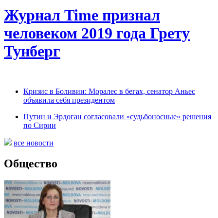
Журнал Time признал
человеком 2019 года Грету
Тунберг
Кризис в Боливии: Моралес в бегах, сенатор Аньес
объявила себя президентом
Путин и Эрдоган согласовали «судьбоносные» решения
по Сирии
все новости
Общество