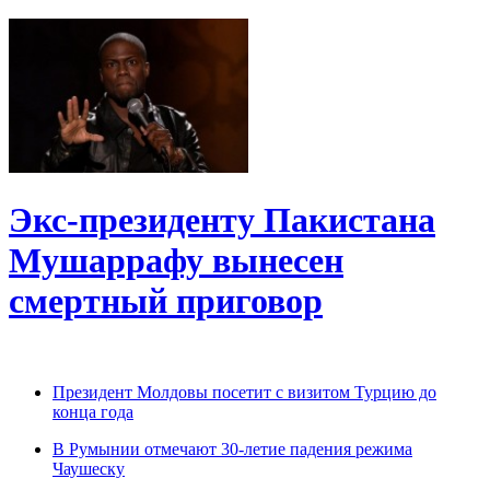
Экс-президенту Пакистана
Мушаррафу вынесен
смертный приговор
Президент Молдовы посетит с визитом Турцию до
конца года
В Румынии отмечают 30-летие падения режима
Чаушеску