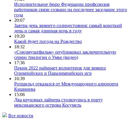
Исполнительное бюро Федерации профсоюзов
работников связи созвано на последнее заседание этого
года
20:07
Завтра день зимнего солнцестояния: самый короткий
день и самая длинная ночь в году
19:20
Какой будет погода на Рождество
18:32
«Союзмультфильм» опубликовал заключительную
серию трилогии о Умке (видео)
17:36
Пекин 2022 набирает волонтеров для зимних
Олимпийских и Паралимпийских игр
16:39
Ротшильд отказался от Международного аэропорта
Кишинева
15:06
Два круизных лайнера столкнулись в порту
мексиканского острова Косумель
Все новости