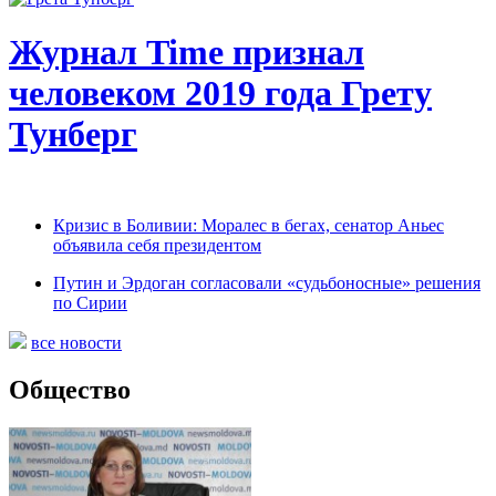
Журнал Time признал
человеком 2019 года Грету
Тунберг
Кризис в Боливии: Моралес в бегах, сенатор Аньес
объявила себя президентом
Путин и Эрдоган согласовали «судьбоносные» решения
по Сирии
все новости
Общество