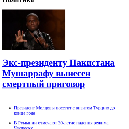
Экс-президенту Пакистана
Мушаррафу вынесен
смертный приговор
Президент Молдовы посетит с визитом Турцию до
конца года
В Румынии отмечают 30-летие падения режима
Чаушеску