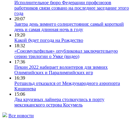
Исполнительное бюро Федерации профсоюзов
работников связи созвано на последнее заседание этого
года
20:07
Завтра день зимнего солнцестояния: самый короткий
день и самая длинная ночь в году
19:20
Какой будет погода на Рождество
18:32
«Союзмультфильм» опубликовал заключительную
серию трилогии о Умке (видео)
17:36
Пекин 2022 набирает волонтеров для зимних
Олимпийских и Паралимпийских игр
16:39
Ротшильд отказался от Международного аэропорта
Кишинева
15:06
Два круизных лайнера столкнулись в порту
мексиканского острова Косумель
Все новости