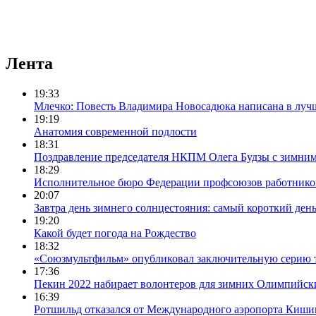
Лента
19:33
Млечко: Повесть Владимира Новосадюка написана в луч
19:19
Анатомия современной подлости
18:31
Поздравление председателя НКПМ Олега Будзы с зимни
18:29
Исполнительное бюро Федерации профсоюзов работников с
20:07
Завтра день зимнего солнцестояния: самый короткий день
19:20
Какой будет погода на Рождество
18:32
«Союзмультфильм» опубликовал заключительную серию т
17:36
Пекин 2022 набирает волонтеров для зимних Олимпийск
16:39
Ротшильд отказался от Международного аэропорта Киши