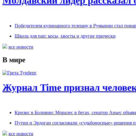
Молдавский лидер рассказал 
Победителем кулинарного телешоу в Румынии стал пова
Школа для пап: косы, хвосты и другие прически
все новости
В мире
Журнал Time признал человек
Кризис в Боливии: Моралес в бегах, сенатор Аньес объяв
Путин и Эрдоган согласовали «судьбоносные» решения 
все новости