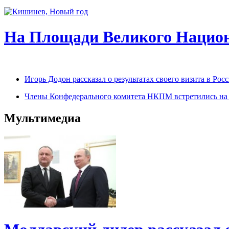
На Площади Великого Национ
Игорь Додон рассказал о результатах своего визита в Р
Члены Конфедерального комитета НКПМ встретились на п
Мультимедиа