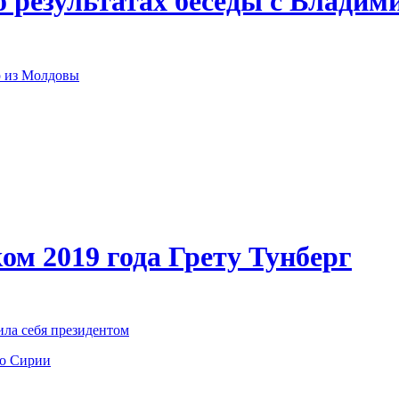
о результатах беседы с Влади
р из Молдовы
ом 2019 года Грету Тунберг
ила себя президентом
по Сирии