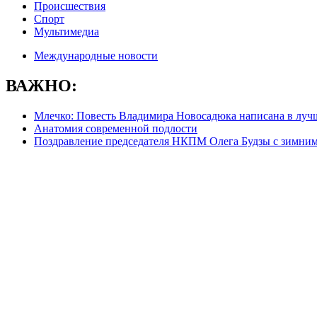
Происшествия
Спорт
Мультимедиа
Международные новости
ВАЖНО:
Млечко: Повесть Владимира Новосадюка написана в луч
Анатомия современной подлости
Поздравление председателя НКПМ Олега Будзы с зимни