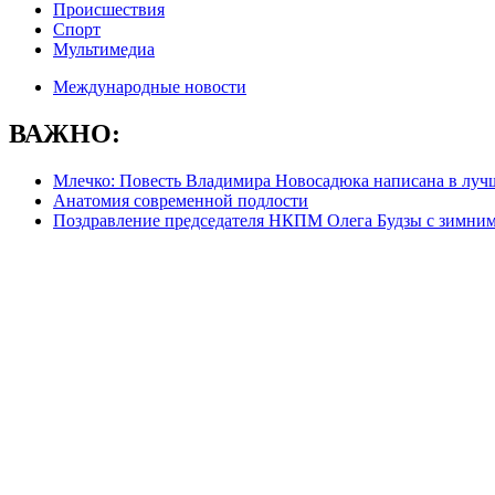
Происшествия
Спорт
Мультимедиа
Международные новости
ВАЖНО:
Млечко: Повесть Владимира Новосадюка написана в луч
Анатомия современной подлости
Поздравление председателя НКПМ Олега Будзы с зимни