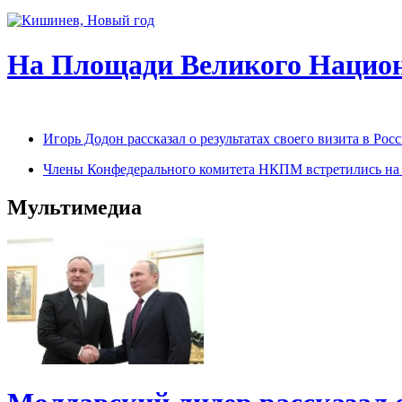
На Площади Великого Национ
Игорь Додон рассказал о результатах своего визита в Р
Члены Конфедерального комитета НКПМ встретились на п
Мультимедиа