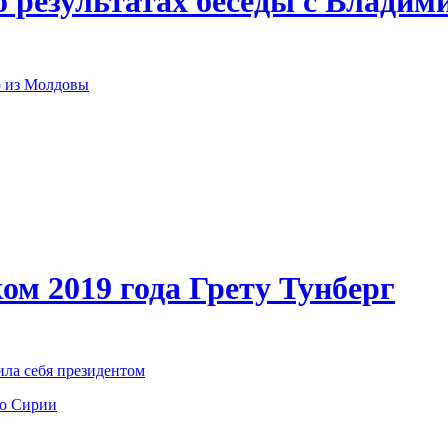
о результатах беседы с Влади
р из Молдовы
ом 2019 года Грету Тунберг
ила себя президентом
по Сирии