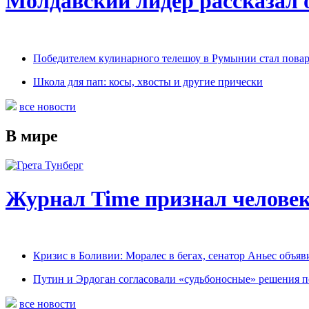
Молдавский лидер рассказал 
Победителем кулинарного телешоу в Румынии стал пова
Школа для пап: косы, хвосты и другие прически
все новости
В мире
Журнал Time признал человек
Кризис в Боливии: Моралес в бегах, сенатор Аньес объяв
Путин и Эрдоган согласовали «судьбоносные» решения 
все новости