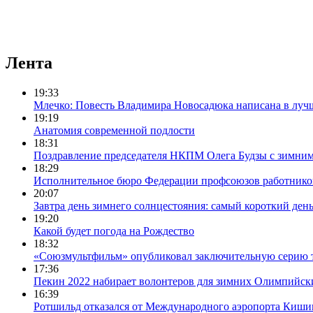
Лента
19:33
Млечко: Повесть Владимира Новосадюка написана в луч
19:19
Анатомия современной подлости
18:31
Поздравление председателя НКПМ Олега Будзы с зимни
18:29
Исполнительное бюро Федерации профсоюзов работников с
20:07
Завтра день зимнего солнцестояния: самый короткий день
19:20
Какой будет погода на Рождество
18:32
«Союзмультфильм» опубликовал заключительную серию т
17:36
Пекин 2022 набирает волонтеров для зимних Олимпийск
16:39
Ротшильд отказался от Международного аэропорта Киши