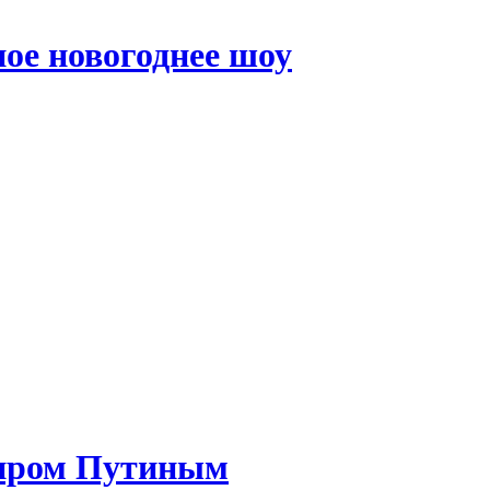
ое новогоднее шоу
миром Путиным