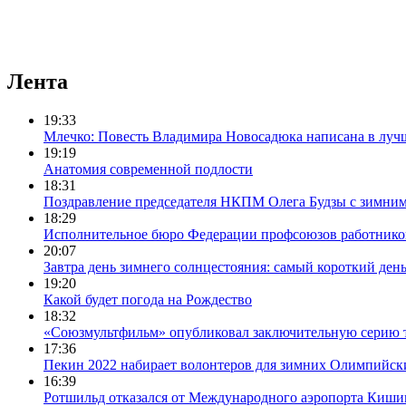
Лента
19:33
Млечко: Повесть Владимира Новосадюка написана в луч
19:19
Анатомия современной подлости
18:31
Поздравление председателя НКПМ Олега Будзы с зимни
18:29
Исполнительное бюро Федерации профсоюзов работников с
20:07
Завтра день зимнего солнцестояния: самый короткий день
19:20
Какой будет погода на Рождество
18:32
«Союзмультфильм» опубликовал заключительную серию т
17:36
Пекин 2022 набирает волонтеров для зимних Олимпийск
16:39
Ротшильд отказался от Международного аэропорта Киши