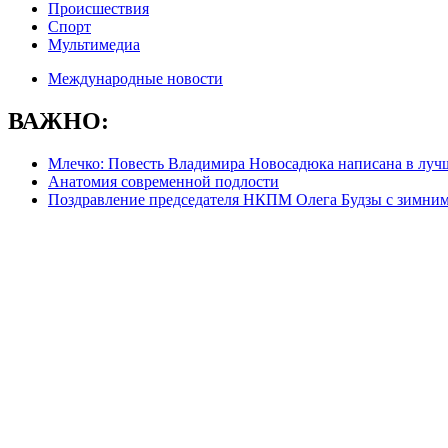
Происшествия
Спорт
Мультимедиа
Международные новости
ВАЖНО:
Млечко: Повесть Владимира Новосадюка написана в луч
Анатомия современной подлости
Поздравление председателя НКПМ Олега Будзы с зимни