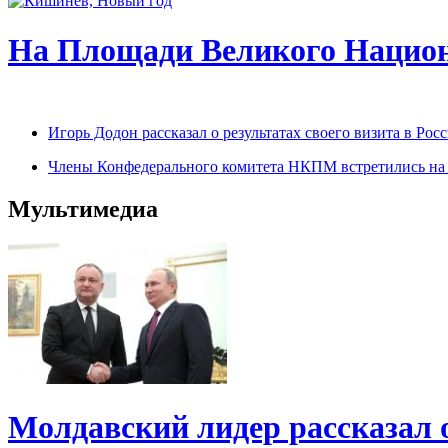
На Площади Великого Национ
Игорь Додон рассказал о результатах своего визита в Р
Члены Конфедерального комитета НКПМ встретились на п
Мультимедиа
Молдавский лидер рассказал 