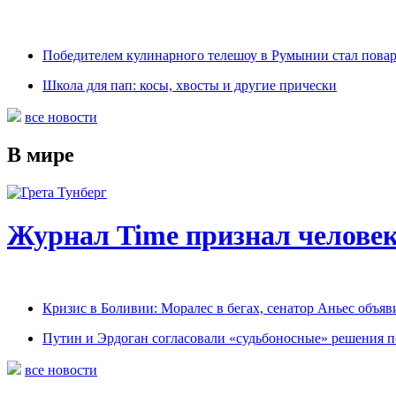
Победителем кулинарного телешоу в Румынии стал пова
Школа для пап: косы, хвосты и другие прически
все новости
В мире
Журнал Time признал человек
Кризис в Боливии: Моралес в бегах, сенатор Аньес объяв
Путин и Эрдоган согласовали «судьбоносные» решения 
все новости