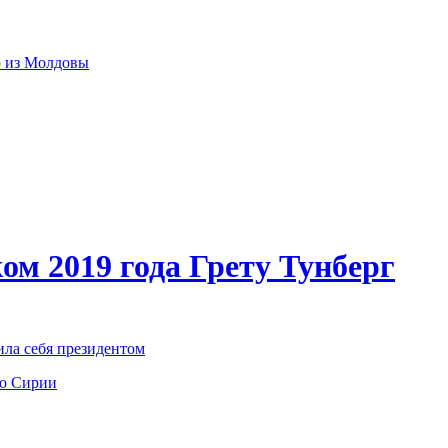
р из Молдовы
ом 2019 года Грету Тунберг
ила себя президентом
по Сирии