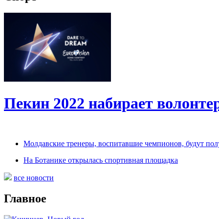
Пекин 2022 набирает волонт
Молдавские тренеры, воспитавшие чемпионов, будут по
На Ботанике открылась спортивная площадка
все новости
Главное