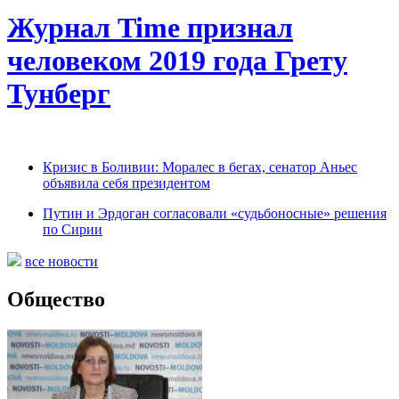
Журнал Time признал
человеком 2019 года Грету
Тунберг
Кризис в Боливии: Моралес в бегах, сенатор Аньес
объявила себя президентом
Путин и Эрдоган согласовали «судьбоносные» решения
по Сирии
все новости
Общество