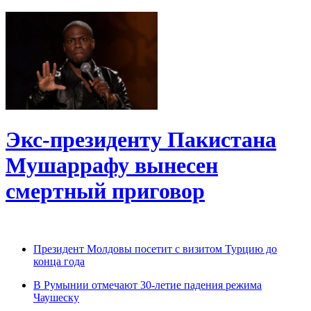
Экс-президенту Пакистана
Мушаррафу вынесен
смертный приговор
Президент Молдовы посетит с визитом Турцию до
конца года
В Румынии отмечают 30-летие падения режима
Чаушеску