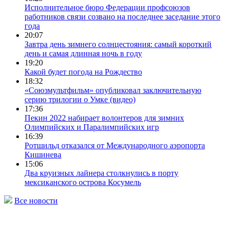
Исполнительное бюро Федерации профсоюзов
работников связи созвано на последнее заседание этого
года
20:07
Завтра день зимнего солнцестояния: самый короткий
день и самая длинная ночь в году
19:20
Какой будет погода на Рождество
18:32
«Союзмультфильм» опубликовал заключительную
серию трилогии о Умке (видео)
17:36
Пекин 2022 набирает волонтеров для зимних
Олимпийских и Паралимпийских игр
16:39
Ротшильд отказался от Международного аэропорта
Кишинева
15:06
Два круизных лайнера столкнулись в порту
мексиканского острова Косумель
Все новости