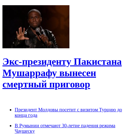
Экс-президенту Пакистана
Мушаррафу вынесен
смертный приговор
Президент Молдовы посетит с визитом Турцию до
конца года
В Румынии отмечают 30-летие падения режима
Чаушеску