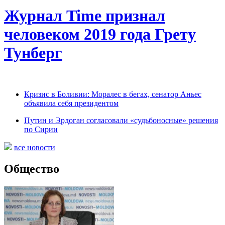
Журнал Time признал
человеком 2019 года Грету
Тунберг
Кризис в Боливии: Моралес в бегах, сенатор Аньес
объявила себя президентом
Путин и Эрдоган согласовали «судьбоносные» решения
по Сирии
все новости
Общество