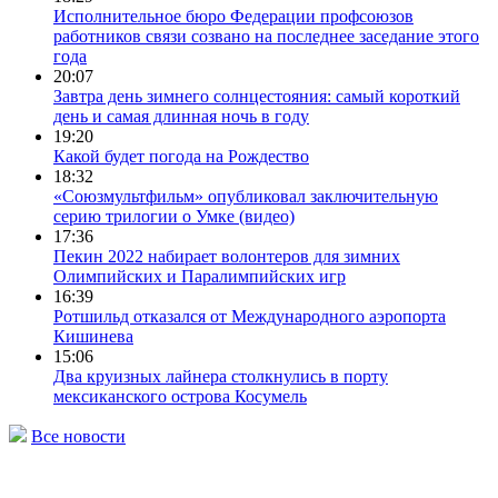
Исполнительное бюро Федерации профсоюзов
работников связи созвано на последнее заседание этого
года
20:07
Завтра день зимнего солнцестояния: самый короткий
день и самая длинная ночь в году
19:20
Какой будет погода на Рождество
18:32
«Союзмультфильм» опубликовал заключительную
серию трилогии о Умке (видео)
17:36
Пекин 2022 набирает волонтеров для зимних
Олимпийских и Паралимпийских игр
16:39
Ротшильд отказался от Международного аэропорта
Кишинева
15:06
Два круизных лайнера столкнулись в порту
мексиканского острова Косумель
Все новости