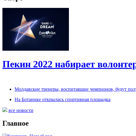
Пекин 2022 набирает волонт
Молдавские тренеры, воспитавшие чемпионов, будут по
На Ботанике открылась спортивная площадка
все новости
Главное