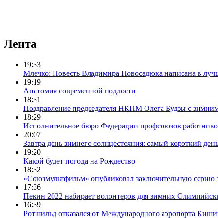
Лента
19:33
Млечко: Повесть Владимира Новосадюка написана в луч
19:19
Анатомия современной подлости
18:31
Поздравление председателя НКПМ Олега Будзы с зимни
18:29
Исполнительное бюро Федерации профсоюзов работников с
20:07
Завтра день зимнего солнцестояния: самый короткий день
19:20
Какой будет погода на Рождество
18:32
«Союзмультфильм» опубликовал заключительную серию т
17:36
Пекин 2022 набирает волонтеров для зимних Олимпийск
16:39
Ротшильд отказался от Международного аэропорта Киши