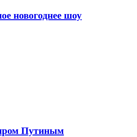
ое новогоднее шоу
миром Путиным