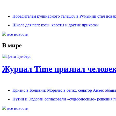
Победителем кулинарного телешоу в Румынии стал пова
Школа для пап: косы, хвосты и другие прически
все новости
В мире
Журнал Time признал человек
Кризис в Боливии: Моралес в бегах, сенатор Аньес объяв
Путин и Эрдоган согласовали «судьбоносные» решения 
все новости