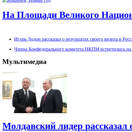
На Площади Великого Национ
Игорь Додон рассказал о результатах своего визита в Р
Члены Конфедерального комитета НКПМ встретились на п
Мультимедиа
Молдавский лидер рассказал 