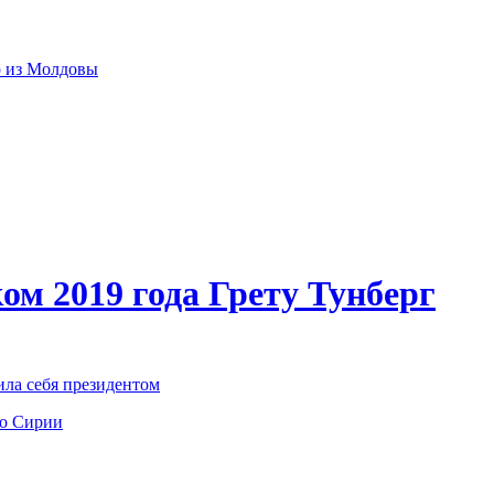
р из Молдовы
ом 2019 года Грету Тунберг
ила себя президентом
по Сирии