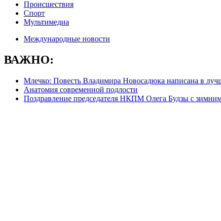
Происшествия
Спорт
Мультимедиа
Международные новости
ВАЖНО:
Млечко: Повесть Владимира Новосадюка написана в луч
Анатомия современной подлости
Поздравление председателя НКПМ Олега Будзы с зимни