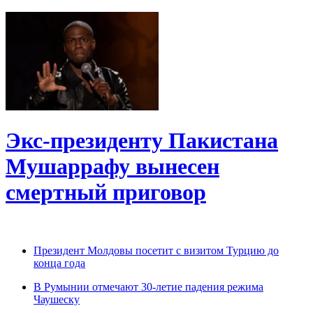
Экс-президенту Пакистана
Мушаррафу вынесен
смертный приговор
Президент Молдовы посетит с визитом Турцию до
конца года
В Румынии отмечают 30-летие падения режима
Чаушеску