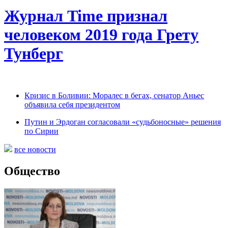
Журнал Time признал
человеком 2019 года Грету
Тунберг
Кризис в Боливии: Моралес в бегах, сенатор Аньес
объявила себя президентом
Путин и Эрдоган согласовали «судьбоносные» решения
по Сирии
все новости
Общество