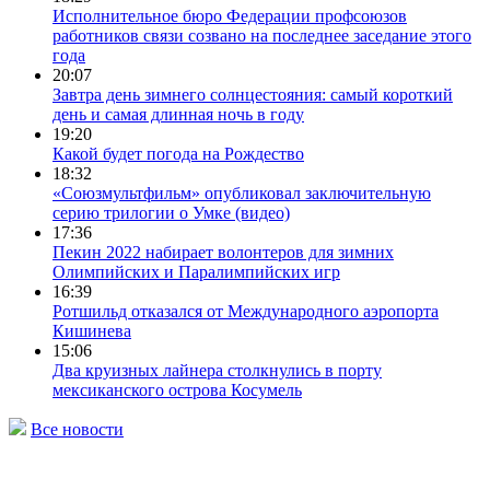
Исполнительное бюро Федерации профсоюзов
работников связи созвано на последнее заседание этого
года
20:07
Завтра день зимнего солнцестояния: самый короткий
день и самая длинная ночь в году
19:20
Какой будет погода на Рождество
18:32
«Союзмультфильм» опубликовал заключительную
серию трилогии о Умке (видео)
17:36
Пекин 2022 набирает волонтеров для зимних
Олимпийских и Паралимпийских игр
16:39
Ротшильд отказался от Международного аэропорта
Кишинева
15:06
Два круизных лайнера столкнулись в порту
мексиканского острова Косумель
Все новости