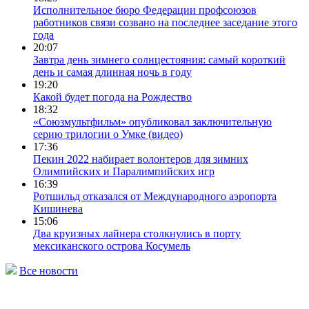
Исполнительное бюро Федерации профсоюзов
работников связи созвано на последнее заседание этого
года
20:07
Завтра день зимнего солнцестояния: самый короткий
день и самая длинная ночь в году
19:20
Какой будет погода на Рождество
18:32
«Союзмультфильм» опубликовал заключительную
серию трилогии о Умке (видео)
17:36
Пекин 2022 набирает волонтеров для зимних
Олимпийских и Паралимпийских игр
16:39
Ротшильд отказался от Международного аэропорта
Кишинева
15:06
Два круизных лайнера столкнулись в порту
мексиканского острова Косумель
Все новости