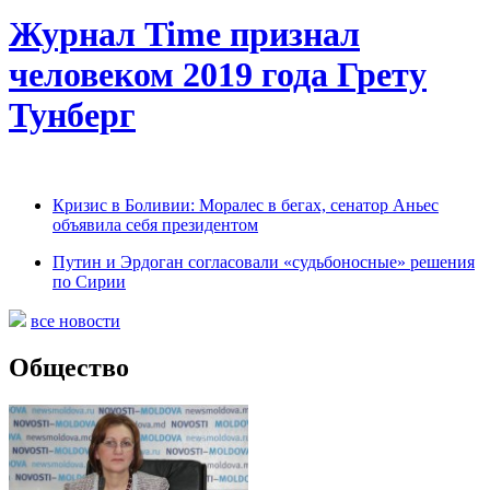
Журнал Time признал
человеком 2019 года Грету
Тунберг
Кризис в Боливии: Моралес в бегах, сенатор Аньес
объявила себя президентом
Путин и Эрдоган согласовали «судьбоносные» решения
по Сирии
все новости
Общество