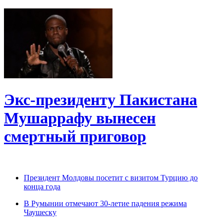
Экс-президенту Пакистана
Мушаррафу вынесен
смертный приговор
Президент Молдовы посетит с визитом Турцию до
конца года
В Румынии отмечают 30-летие падения режима
Чаушеску