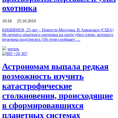
охотника
19:18 25.10.2019
КИШИНЕВ, 25 окт – Новости-Молдова. В Арканзасе (США)
66-летнего опытного охотника на охоте убил олень, которого
мужчина подстрелил. Об этом сообщает …
читать
Астрономам выпала редкая
возможность изучить
катастрофические
столкновения, происходящие
в сформировавшихся
планетных системах