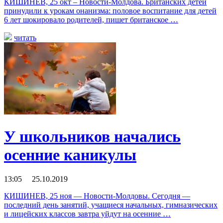
КИШИНЕВ, 25 окт – Новости-Молдова. Британских детей
принудили к урокам онанизма: половое воспитание для детей
6 лет шокировало родителей, пишет британское …
читать
У школьников начались
осенние каникулы
13:05 25.10.2019
КИШИНЕВ, 25 ноя — Новости-Молдовы. Сегодня —
последний день занятий, учащиеся начальных, гимназических
и лицейских классов завтра уйдут на осенние …