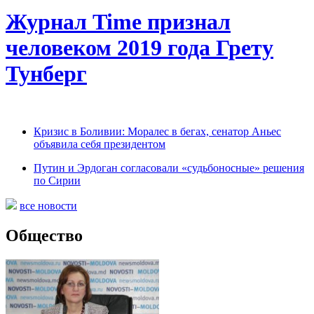
Журнал Time признал
человеком 2019 года Грету
Тунберг
Кризис в Боливии: Моралес в бегах, сенатор Аньес
объявила себя президентом
Путин и Эрдоган согласовали «судьбоносные» решения
по Сирии
все новости
Общество