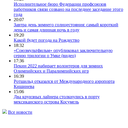
Исполнительное бюро Федерации профсоюзов
работников связи созвано на последнее заседание этого
года
20:07
Завтра день зимнего солнцестояния: самый короткий
день и самая длинная ночь в году
19:20
Какой будет погода на Рождество
18:32
«Союзмультфильм» опубликовал заключительную
серию трилогии о Умке (видео)
17:36
Пекин 2022 набирает волонтеров для зимних
Олимпийских и Паралимпийских игр
16:39
Ротшильд отказался от Международного аэропорта
Кишинева
15:06
Два круизных лайнера столкнулись в порту
мексиканского острова Косумель
Все новости