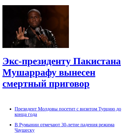
Экс-президенту Пакистана
Мушаррафу вынесен
смертный приговор
Президент Молдовы посетит с визитом Турцию до
конца года
В Румынии отмечают 30-летие падения режима
Чаушеску