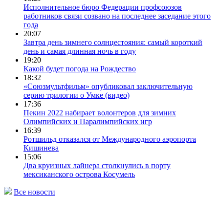
Исполнительное бюро Федерации профсоюзов
работников связи созвано на последнее заседание этого
года
20:07
Завтра день зимнего солнцестояния: самый короткий
день и самая длинная ночь в году
19:20
Какой будет погода на Рождество
18:32
«Союзмультфильм» опубликовал заключительную
серию трилогии о Умке (видео)
17:36
Пекин 2022 набирает волонтеров для зимних
Олимпийских и Паралимпийских игр
16:39
Ротшильд отказался от Международного аэропорта
Кишинева
15:06
Два круизных лайнера столкнулись в порту
мексиканского острова Косумель
Все новости