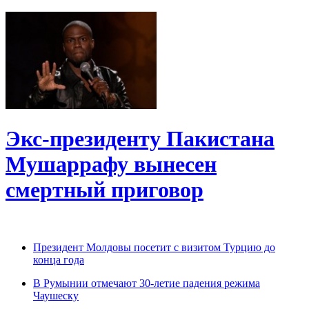
Экс-президенту Пакистана
Мушаррафу вынесен
смертный приговор
Президент Молдовы посетит с визитом Турцию до
конца года
В Румынии отмечают 30-летие падения режима
Чаушеску