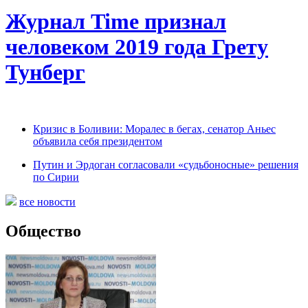
Журнал Time признал
человеком 2019 года Грету
Тунберг
Кризис в Боливии: Моралес в бегах, сенатор Аньес
объявила себя президентом
Путин и Эрдоган согласовали «судьбоносные» решения
по Сирии
все новости
Общество