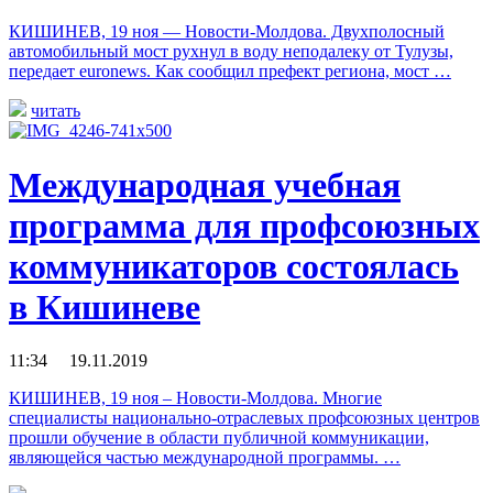
КИШИНЕВ, 19 ноя — Новости-Молдова. Двухполосный
автомобильный мост рухнул в воду неподалеку от Тулузы,
передает euronews. Как сообщил префект региона, мост …
читать
Международная учебная
программа для профсоюзных
коммуникаторов состоялась
в Кишиневе
11:34 19.11.2019
КИШИНЕВ, 19 ноя – Новости-Молдова. Многие
специалисты национально-отраслевых профсоюзных центров
прошли обучение в области публичной коммуникации,
являющейся частью международной программы. …