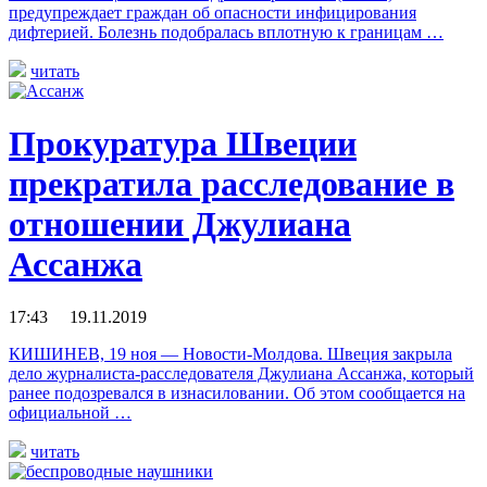
предупреждает граждан об опасности инфицирования
дифтерией. Болезнь подобралась вплотную к границам …
читать
Прокуратура Швеции
прекратила расследование в
отношении Джулиана
Ассанжа
17:43 19.11.2019
КИШИНЕВ, 19 ноя — Новости-Молдова. Швеция закрыла
дело журналиста-расследователя Джулиана Ассанжа, который
ранее подозревался в изнасиловании. Об этом сообщается на
официальной …
читать