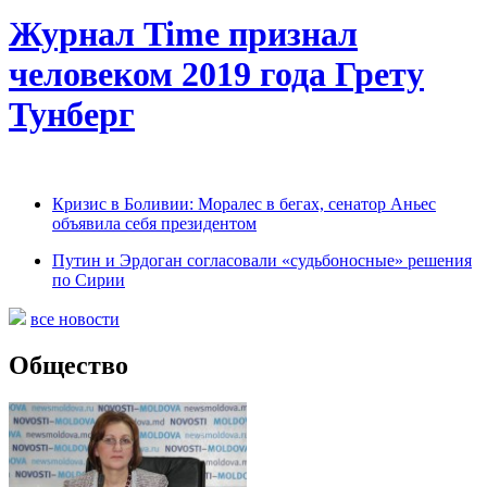
Журнал Time признал
человеком 2019 года Грету
Тунберг
Кризис в Боливии: Моралес в бегах, сенатор Аньес
объявила себя президентом
Путин и Эрдоган согласовали «судьбоносные» решения
по Сирии
все новости
Общество