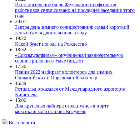
Исполнительное бюро Федерации профсоюзов
работников связи созвано на последнее заседание этого
года
20:07
Завтра день зимнего солнцестояния: самый короткий
день и самая длинная ночь в году
19:20
Какой будет погода на Рождество
18:32
«Союзмультфильм» опубликовал заключительную
серию трилогии о Умке (видео)
17:36
Пекин 2022 набирает волонтеров для зимних
Олимпийских и Паралимпийских игр
16:39
Ротшильд отказался от Международного аэропорта
Кишинева
15:06
Два круизных лайнера столкнулись в порту
мексиканского острова Косумель
Все новости