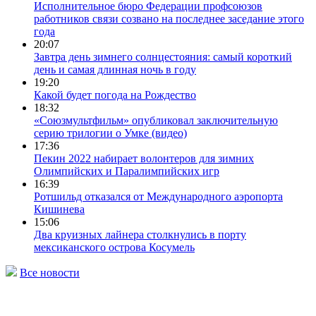
Исполнительное бюро Федерации профсоюзов
работников связи созвано на последнее заседание этого
года
20:07
Завтра день зимнего солнцестояния: самый короткий
день и самая длинная ночь в году
19:20
Какой будет погода на Рождество
18:32
«Союзмультфильм» опубликовал заключительную
серию трилогии о Умке (видео)
17:36
Пекин 2022 набирает волонтеров для зимних
Олимпийских и Паралимпийских игр
16:39
Ротшильд отказался от Международного аэропорта
Кишинева
15:06
Два круизных лайнера столкнулись в порту
мексиканского острова Косумель
Все новости