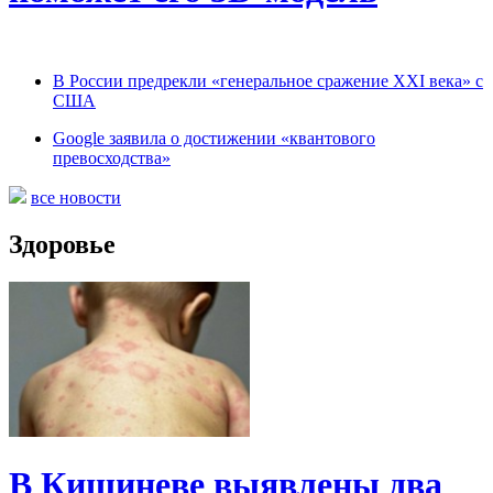
В России предрекли «генеральное сражение XXI века» с
США
Google заявила о достижении «квантового
превосходства»
все новости
Здоровье
В Кишиневе выявлены два