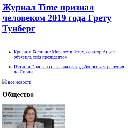
Журнал Time признал
человеком 2019 года Грету
Тунберг
Кризис в Боливии: Моралес в бегах, сенатор Аньес
объявила себя президентом
Путин и Эрдоган согласовали «судьбоносные» решения
по Сирии
все новости
Общество