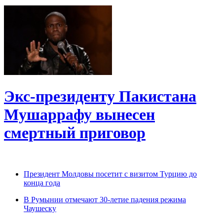
Экс-президенту Пакистана
Мушаррафу вынесен
смертный приговор
Президент Молдовы посетит с визитом Турцию до
конца года
В Румынии отмечают 30-летие падения режима
Чаушеску