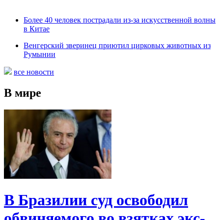
Более 40 человек пострадали из-за искусственной волны
в Китае
Венгерский зверинец приютил цирковых животных из
Румынии
все новости
В мире
В Бразилии суд освободил
обвиняемого во взятках экс-