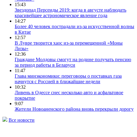
15:43
Звездопад Персеиды 2019: когда в августе наблюдать
красивейшее астрономическое явление года
14:27
Более 40 человек пострадали из-за искусственной волны
в Китае
12:57
В Лувре творится хаос из-за перемещенной «Моны
Лизы»
12:36
Граждане Молдовы смогут на родине получать пенсию
за период работы в Беларуси
11:47
Глава минэкономики: переговоры о поставках газа
начнутся с Россией в ближайшие недели
10:32
Ливень в Одессе снес несколько авто и асфальтовое
покрытие
9:07
Жители Новоаненского района вновь перекрыли дорогу
Все новости