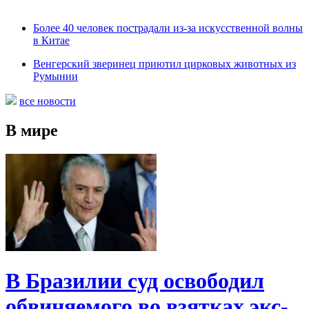
Более 40 человек пострадали из-за искусственной волны
в Китае
Венгерский зверинец приютил цирковых животных из
Румынии
все новости
В мире
В Бразилии суд освободил
обвиняемого во взятках экс-