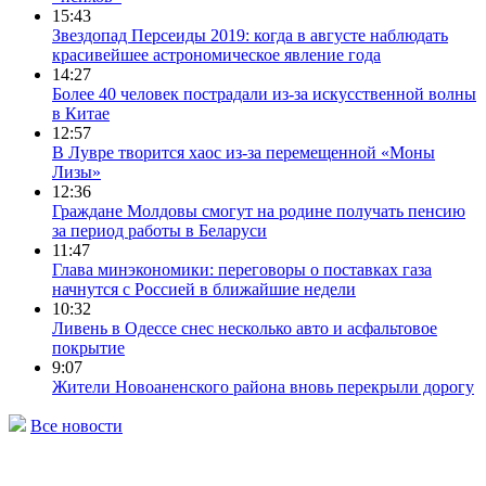
15:43
Звездопад Персеиды 2019: когда в августе наблюдать
красивейшее астрономическое явление года
14:27
Более 40 человек пострадали из-за искусственной волны
в Китае
12:57
В Лувре творится хаос из-за перемещенной «Моны
Лизы»
12:36
Граждане Молдовы смогут на родине получать пенсию
за период работы в Беларуси
11:47
Глава минэкономики: переговоры о поставках газа
начнутся с Россией в ближайшие недели
10:32
Ливень в Одессе снес несколько авто и асфальтовое
покрытие
9:07
Жители Новоаненского района вновь перекрыли дорогу
Все новости