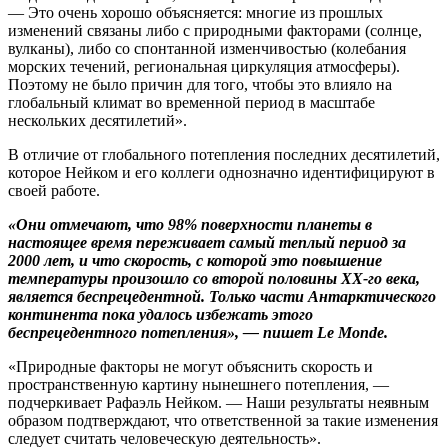
— Это очень хорошо объясняется: многие из прошлых
изменений связаны либо с природными факторами (солнце,
вулканы), либо со спонтанной изменчивостью (колебания
морских течений, региональная циркуляция атмосферы).
Поэтому не было причин для того, чтобы это влияло на
глобальный климат во временной период в масштабе
нескольких десятилетий».
В отличие от глобального потепления последних десятилетий,
которое Нейком и его коллеги однозначно идентифицируют в
своей работе.
«Они отмечают, что 98% поверхности планеты в
настоящее время переживает самый теплый период за
2000 лет, и что скорость, с которой это повышение
температуры произошло со второй половины XX-го века,
является беспрецедентной. Только части Антарктического
континента пока удалось избежать этого
беспрецедентного потепления», — пишет Le Monde.
«Природные факторы не могут объяснить скорость и
пространственную картину нынешнего потепления, —
подчеркивает Рафаэль Нейком. — Наши результаты неявным
образом подтверждают, что ответственной за такие изменения
следует считать человеческую деятельность».