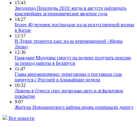
15:43
Звездопад Персеиды 2019: когда в августе наблюдать
красивейшее астрономическое явление года
14:27
Более 40 человек пострадали из-за искусственной волны
в Китае
12:57
В Лувре творится хаос из-за перемещенной «Моны
Лизы»
12:36
Граждане Молдовы смогут на родине получать пенсию
за период работы в Беларуси
11:47
Глава минэкономики: переговоры о поставках газа
начнутся с Россией в ближайшие недели
10:32
Ливень в Одессе снес несколько авто и асфальтовое
покрытие
9:07
Жители Новоаненского района вновь перекрыли дорогу
Все новости