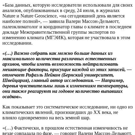
«База данных, которую исследователи использовали для своих
анализов, опубликованных в среду, 24 июля, в журналах
Nature и Nature Geoscience, «на сегодняшний день является
наиболее полной», — заявила Валери Массон-Дельмотт,
палеоклиматолог и координатор главы о климате в последнем
докладе Межправительственной группы экспертов по
изменению климата (МГЭИК), которая не участвовала в этом
исследовании.
«(…) Важно собрать как можно больше данных из
максимального количества различных естественных
архивов, чтобы иметь возможность нейтрализовать
мешающие факторы, присущие каждой из этих записей, —
отмечает Рафаэль Нейком (Бернский университет,
Швейцария), главный автор исследования. — Например,
деревья чувствительны лишь к изменениям температуры,
они также реагируют на годовое количество выпавших
осадков».
Как показывает это систематическое исследование, ни одно из
климатических явлений, произошедших до XX века, не
влияло одновременно на весь земной шар.
«(…) Фактически, в прошлом естественная изменчивость не
везде совпадала по фазе, — говорит Валери Массон-Дельмотт.