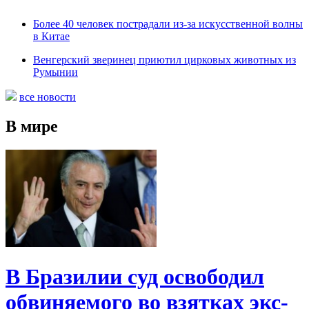
Более 40 человек пострадали из-за искусственной волны
в Китае
Венгерский зверинец приютил цирковых животных из
Румынии
все новости
В мире
В Бразилии суд освободил
обвиняемого во взятках экс-