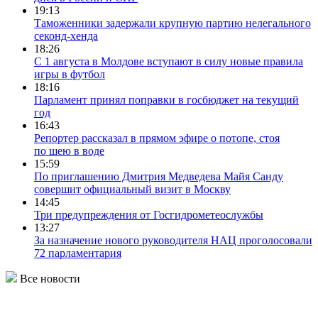
19:13
Таможенники задержали крупную партию нелегального
секонд-хенда
18:26
С 1 августа в Молдове вступают в силу новые правила
игры в футбол
18:16
Парламент принял поправки в госбюджет на текущий
год
16:43
Репортер рассказал в прямом эфире о потопе, стоя
по шею в воде
15:59
По приглашению Дмитрия Медведева Майя Санду
совершит официальный визит в Москву
14:45
Три предупреждения от Госгидрометеослужбы
13:27
За назначение нового руководителя НАЦ проголосовали
72 парламентария
Все новости