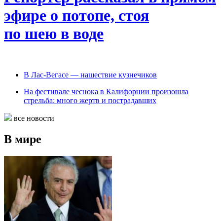
эфире о потопе, стоя
по шею в воде
В Лас-Вегасе — нашествие кузнечиков
На фестивале чеснока в Калифорнии произошла
стрельба: много жертв и пострадавших
все новости
В мире