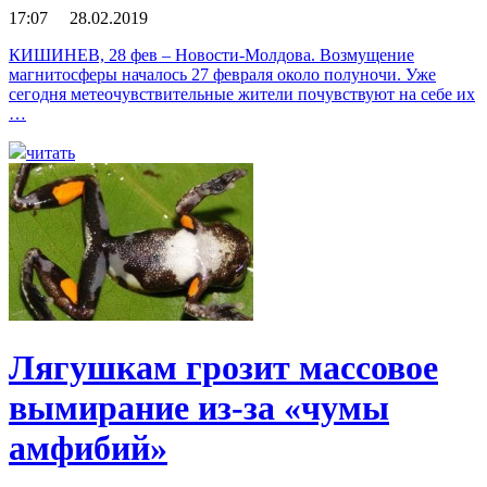
17:07 28.02.2019
КИШИНЕВ, 28 фев – Новости-Молдова. Возмущение
магнитосферы началось 27 февраля около полуночи. Уже
сегодня метеочувствительные жители почувствуют на себе их
…
читать
Лягушкам грозит массовое
вымирание из-за «чумы
амфибий»