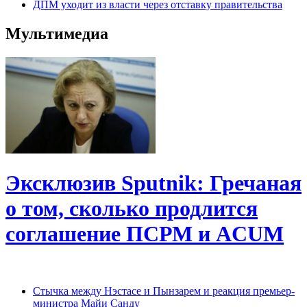
ДПМ уходит из власти через отставку правительства
Мультимедиа
Эксклюзив Sputnik: Гречаная
о том, сколько продлится
соглашение ПСРМ и ACUM
Cтычка между Нэстасе и Пынзарем и реакция премьер-
министра Майи Санду