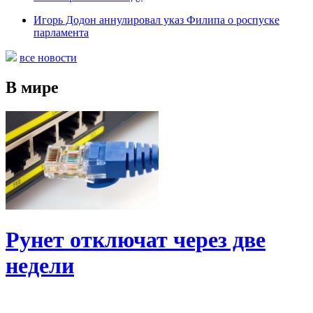
Игорь Додон аннулировал указ Филипа о роспуске
парламента
все новости
В мире
Рунет отключат через две
недели