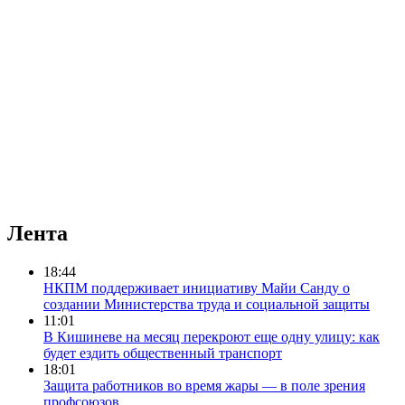
Лента
18:44
НКПМ поддерживает инициативу Майи Санду о
создании Министерства труда и социальной защиты
11:01
В Кишиневе на месяц перекроют еще одну улицу: как
будет ездить общественный транспорт
18:01
Защита работников во время жары — в поле зрения
профсоюзов