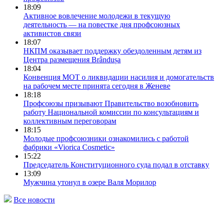
18:09
Активное вовлечение молодежи в текущую
деятельность — на повестке дня профсоюзных
активистов связи
18:07
НКПМ оказывает поддержку обездоленным детям из
Центра размещения Brândușa
18:04
Конвенция МОТ о ликвидации насилия и домогательств
на рабочем месте принята сегодня в Женеве
18:18
Профсоюзы призывают Правительство возобновить
работу Национальной комиссии по консультациям и
коллективным переговорам
18:15
Молодые профсоюзники ознакомились с работой
фабрики «Viorica Cosmetic»
15:22
Председатель Конституционного cуда подал в отставку
13:09
Мужчина утонул в озере Валя Морилор
Все новости