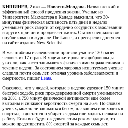
КИШИНЕВ, 2 окт — Новости-Молдова.
Назван легкий и
эффективный способ продления жизни. Ученые из
Университета Макмастера в Канаде выяснили, что 30-
минутная физическая активность пять дней в неделю
уменьшает риск смерти от сердечно-сосудистых заболеваний
и других причин и продлевает жизнь. Статья специалистов
опубликована в журнале The Lancet, а пресс-релиз доступен
на сайте издания New Scientist.
В масштабном исследовании приняли участие 130 тысяч
человек из 17 стран. В ходе анкетирования добровольцы
указали, как часто занимаются физическими упражнениями в
течение недели. За состоянием здоровья испытуемых ученые
следили почти семь лет, отмечая уровень заболеваемости и
смертности, пишет
Lenta
.
Оказалось, что у людей, которые в неделю уделяют 150 минут
быстрой ходьбе, риск преждевременной смерти уменьшается
на 28%, а 750 минут физической активности еще более
выгодны и снижают вероятность смерти на 36%. По словам
ученых, можно не заниматься бегом, плаванием или ходить в
спортзал, а достаточно убираться дома или ходить пешком на
работу. Если все будут следовать этим рекомендациям, то
можно предотвратить 8% смертей за каждые семь лет.