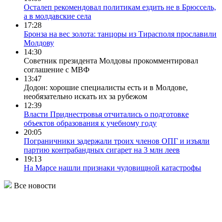
Осталеп рекомендовал политикам ездить не в Брюссель,
а в молдавские села
17:28
Бронза на вес золота: танцоры из Тирасполя прославили
Молдову
14:30
Советник президента Молдовы прокомментировал
соглашение с МВФ
13:47
Додон: хорошие специалисты есть и в Молдове,
необязательно искать их за рубежом
12:39
Власти Приднестровья отчитались о подготовке
объектов образования к учебному году
20:05
Пограничники задержали троих членов ОПГ и изъяли
партию контрабандных сигарет на 3 млн леев
19:13
На Марсе нашли признаки чудовищной катастрофы
Все новости