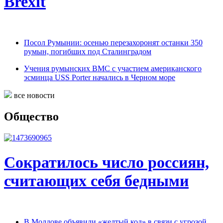
Brexit
Посол Румынии: осенью перезахоронят останки 350
румын, погибших под Сталинградом
Учения румынских ВМС с участием американского
эсминца USS Porter начались в Черном море
все новости
Общество
Сократилось число россиян,
считающих себя бедными
В Молдове объявили «желтый код» в связи с угрозой