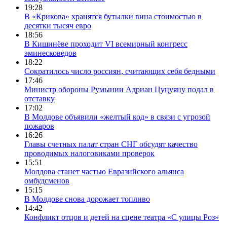
19:28
В «Крикова» хранятся бутылки вина стоимостью в
десятки тысяч евро
18:56
В Кишинёве проходит VI всемирный конгресс
эминесковедов
18:22
Сократилось число россиян, считающих себя бедными
17:46
Министр обороны Румынии Адриан Цуцуяну подал в
отставку
17:02
В Молдове объявили «желтый код» в связи с угрозой
пожаров
16:26
Главы счетных палат стран СНГ обсудят качество
проводимых налоговиками проверок
15:51
Молдова станет частью Евразийского альянса
омбудсменов
15:15
В Молдове снова дорожает топливо
14:42
Конфликт отцов и детей на сцене театра «С улицы Роз»