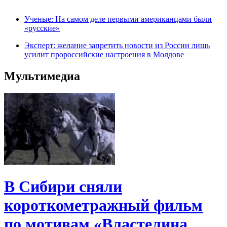
Ученые: На самом деле первыми американцами были
«русские»
Эксперт: желание запретить новости из России лишь
усилит пророссийские настроения в Молдове
Мультимедиа
В Сибири сняли
короткометражный фильм
по мотивам «Властелина