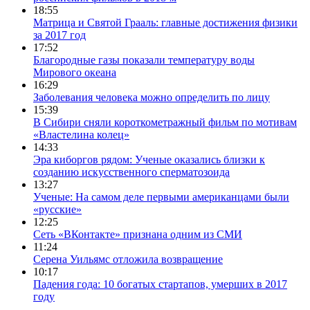
18:55
Матрица и Святой Грааль: главные достижения физики
за 2017 год
17:52
Благородные газы показали температуру воды
Мирового океана
16:29
Заболевания человека можно определить по лицу
15:39
В Сибири сняли короткометражный фильм по мотивам
«Властелина колец»
14:33
Эра киборгов рядом: Ученые оказались близки к
созданию искусственного сперматозоида
13:27
Ученые: На самом деле первыми американцами были
«русские»
12:25
Сеть «ВКонтакте» признана одним из СМИ
11:24
Серена Уильямс отложила возвращение
10:17
Падения года: 10 богатых стартапов, умерших в 2017
году