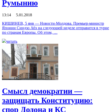
Румынию
13:14 5.01.2018
КИШИНЕВ, 5 янв — Новости-Молдова. Премьер-министр
Японии Синдзо Абэ на следующей неделе отправится в турне
по странам Европы. Об этом, …
читать
Смысл демократии —
защищать Конституцию:
спор Додона и КС