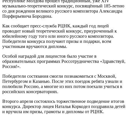
Республике Молдова прошёл традиционный, уже XIV
музыкально-теоретический конкурс, посвящённый 185-летию
со дня рождения великого русского композитора Александра
Порфирьевича Бородина.
Как сообщает пресс-служба РЦНК, каждый год лицей
проводит новый теоретический конкурс, приуроченный к
юбилейному году того или иного русского композитора.
Победители конкурса получают призы и подарки, всем
участникам вручаются дипломы.
Особой наградой для лицеистов было участие в
образовательных программах Россотрудничества «Здравствуй,
Россия!».
Победители состязания смогли познакомиться с Москвой,
Петербургом и Казанью. После этих поездок ребята узнали и
полюбили Россию, а многие из них потом поехали учиться в
российских консерваториях.
Второго апреля состоялось торжественное подведение итогов
конкурса. Директор лицея Наталья Коркодел поздравила детей
и вручила им призы, грамоты и дипломы от РЦНК.