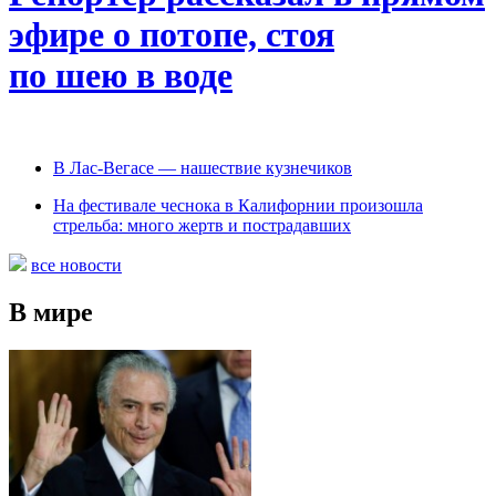
эфире о потопе, стоя
по шею в воде
В Лас-Вегасе — нашествие кузнечиков
На фестивале чеснока в Калифорнии произошла
стрельба: много жертв и пострадавших
все новости
В мире