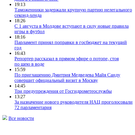
19:13
Таможенники задержали крупную партию нелегального
секонд-хенда
18:26
С 1 августа в Молдове вступают в силу новые правила
игры в футбол
18:16
Парламент принял поправки в госбюджет на текущий
год
16:43
Репортер рассказал в прямом эфире о потопе, стоя
по шею в воде
15:59
По приглашению Дмитрия Медведева Майя Санду
совершит официальный визит в Москву
14:45
Три предупреждения от Госгидрометеослужбы
13:27
За назначение нового руководителя НАЦ проголосовали
72 парламентария
Все новости