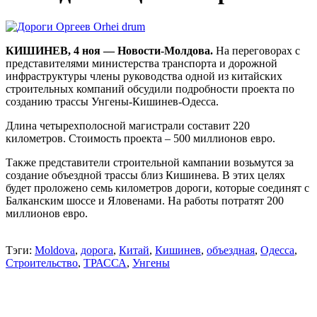
КИШИНЕВ, 4 ноя — Новости-Молдова.
На переговорах с
представителями министерства транспорта и дорожной
инфраструктуры члены руководства одной из китайских
строительных компаний обсудили подробности проекта по
созданию трассы Унгены-Кишинев-Одесса.
Длина четырехполосной магистрали составит 220
километров. Стоимость проекта – 500 миллионов евро.
Также представители строительной кампании возьмутся за
создание объездной трассы близ Кишинева. В этих целях
будет проложено семь километров дороги, которые соединят c
Балканским шоссе и Яловенами. На работы потратят 200
миллионов евро.
Тэги:
Moldova
,
дорога
,
Китай
,
Кишинев
,
объездная
,
Одесса
,
Строительство
,
ТРАССА
,
Унгены