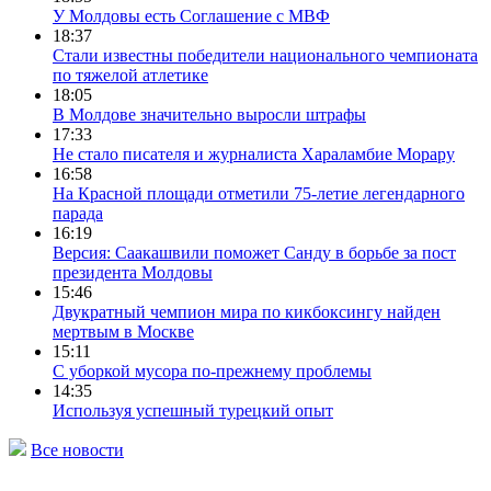
У Молдовы есть Соглашение с МВФ
18:37
Стали известны победители национального чемпионата
по тяжелой атлетике
18:05
В Молдове значительно выросли штрафы
17:33
Не стало писателя и журналиста Хараламбие Морару
16:58
На Красной площади отметили 75-летие легендарного
парада
16:19
Версия: Саакашвили поможет Санду в борьбе за пост
президента Молдовы
15:46
Двукратный чемпион мира по кикбоксингу найден
мертвым в Москве
15:11
С уборкой мусора по-прежнему проблемы
14:35
Используя успешный турецкий опыт
Все новости