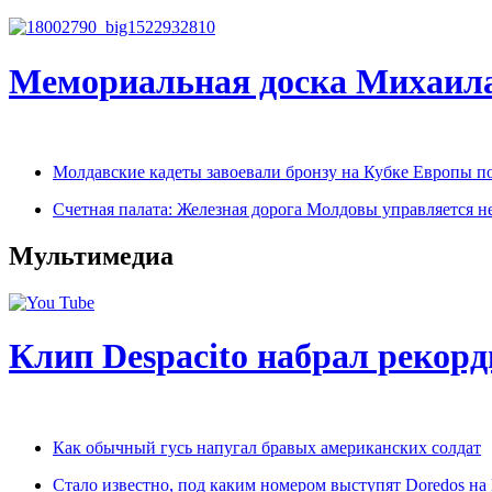
Мемориальная доска Михаилa
Молдавские кадеты завоевали бронзу на Кубке Европы п
Счетная палата: Железная дорога Молдовы управляется 
Мультимедиа
Клип Despacito набрал рекор
Как обычный гусь напугал бравых американских солдат
Стало известно, под каким номером выступят Doredos н