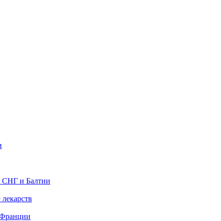
и
в СНГ и Балтии
 лекарств
 Франции