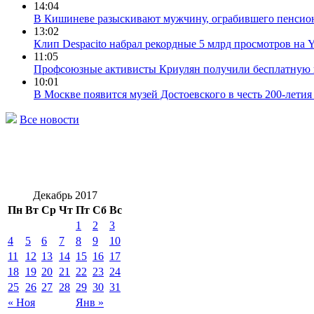
14:04
В Кишиневе разыскивают мужчину, ограбившего пенсио
13:02
Клип Despacito набрал рекордные 5 млрд просмотров на 
11:05
Профсоюзные активисты Криулян получили бесплатную
10:01
В Москве появится музей Достоевского в честь 200-летия
Все новости
Декабрь 2017
Пн
Вт
Ср
Чт
Пт
Сб
Вс
1
2
3
4
5
6
7
8
9
10
11
12
13
14
15
16
17
18
19
20
21
22
23
24
25
26
27
28
29
30
31
« Ноя
Янв »