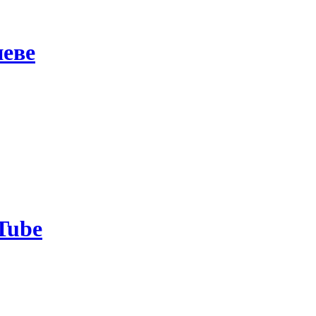
еве
Tube