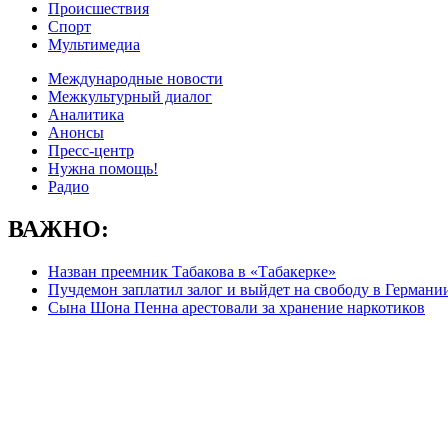
Происшествия
Спорт
Мультимедиа
Международные новости
Межкультурный диалог
Аналитика
Анонсы
Пресс-центр
Нужна помощь!
Радио
ВАЖНО:
Назван преемник Табакова в «Табакерке»
Пучдемон заплатил залог и выйдет на свободу в Германи
Сына Шона Пенна арестовали за хранение наркотиков