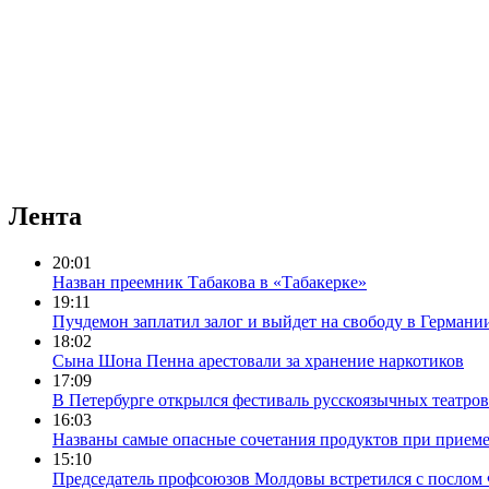
Лента
20:01
Назван преемник Табакова в «Табакерке»
19:11
Пучдемон заплатил залог и выйдет на свободу в Германи
18:02
Сына Шона Пенна арестовали за хранение наркотиков
17:09
В Петербурге открылся фестиваль русскоязычных театро
16:03
Названы самые опасные сочетания продуктов при приеме
15:10
Председатель профсоюзов Молдовы встретился с послом