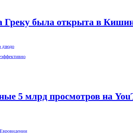
 Греку была открыта в Кишин
о дзюдо
неэффективно
дные 5 млрд просмотров на You
а Евровидении