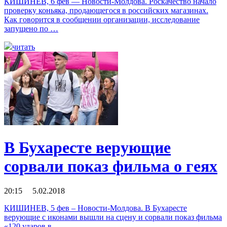
КИШИНЕВ, 6 фев — Новости-Молдова. Роскачество начало
проверку коньяка, продающегося в российских магазинах.
Как говорится в сообщении организации, исследование
запущено по …
читать
В Бухаресте верующие
сорвали показ фильма о геях
20:15 5.02.2018
КИШИНЕВ, 5 фев – Новости-Молдова. В Бухаресте
верующие с иконами вышли на сцену и сорвали показ фильма
«120 ударов в …