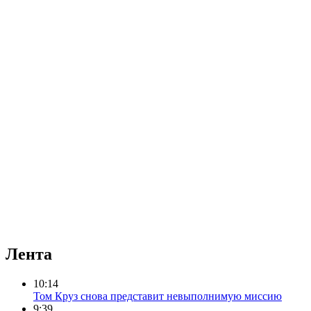
Лента
10:14
Том Круз снова представит невыполнимую миссию
9:39