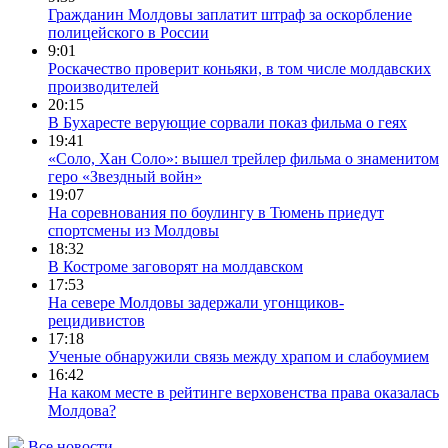
Гражданин Молдовы заплатит штраф за оскорбление
полицейского в России
9:01
Роскачество проверит коньяки, в том числе молдавских
производителей
20:15
В Бухаресте верующие сорвали показ фильма о геях
19:41
«Соло, Хан Соло»: вышел трейлер фильма о знаменитом
геро «Звездный войн»
19:07
На соревнования по боулингу в Тюмень приедут
спортсмены из Молдовы
18:32
В Костроме заговорят на молдавском
17:53
На севере Молдовы задержали угонщиков-
рецидивистов
17:18
Ученые обнаружили связь между храпом и слабоумием
16:42
На каком месте в рейтинге верховенства права оказалась
Молдова?
Все новости