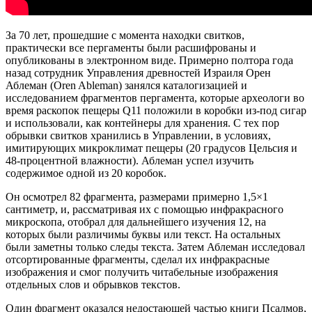
За 70 лет, прошедшие с момента находки свитков,
практически все пергаменты были расшифрованы и
опубликованы в электронном виде. Примерно полтора года
назад сотрудник Управления древностей Израиля Орен
Аблеман (Oren Ableman) занялся каталогизацией и
исследованием фрагментов пергамента, которые археологи во
время раскопок пещеры Q11 положили в коробки из-под сигар
и использовали, как контейнеры для хранения. С тех пор
обрывки свитков хранились в Управлении, в условиях,
имитирующих микроклимат пещеры (20 градусов Цельсия и
48-процентной влажности). Аблеман успел изучить
содержимое одной из 20 коробок.
Он осмотрел 82 фрагмента, размерами примерно 1,5×1
сантиметр, и, рассматривая их с помощью инфракрасного
микроскопа, отобрал для дальнейшего изучения 12, на
которых были различимы буквы или текст. На остальных
были заметны только следы текста. Затем Аблеман исследовал
отсортированные фрагменты, сделал их инфракрасные
изображения и смог получить читабельные изображения
отдельных слов и обрывков текстов.
Один фрагмент оказался недостающей частью книги Псалмов,