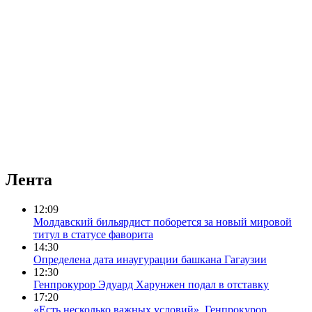
Лента
12:09
Молдавский бильярдист поборется за новый мировой
титул в статусе фаворита
14:30
Определена дата инаугурации башкана Гагаузии
12:30
Генпрокурор Эдуард Харунжен подал в отставку
17:20
«Есть несколько важных условий». Генпрокурор