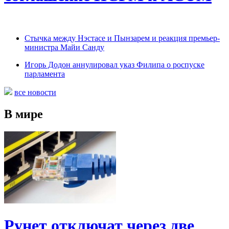
Cтычка между Нэстасе и Пынзарем и реакция премьер-
министра Майи Санду
Игорь Додон аннулировал указ Филипа о роспуске
парламента
все новости
В мире
Рунет отключат через две