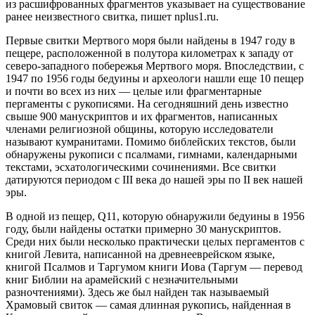
из расшифрованных фрагментов указывает на существование
ранее неизвестного свитка, пишет nplus1.ru.
Первые свитки Мертвого моря были найдены в 1947 году в
пещере, расположенной в полутора километрах к западу от
северо-западного побережья Мертвого моря. Впоследствии, с
1947 по 1956 годы бедуины и археологи нашли еще 10 пещер
и почти во всех из них — целые или фрагментарные
пергаменты с рукописями. На сегодняшний день известно
свыше 900 манускриптов и их фрагментов, написанных
членами религиозной общины, которую исследователи
называют кумранитами. Помимо библейских текстов, были
обнаружены рукописи с псалмами, гимнами, календарными
текстами, эсхатологическими сочинениями. Все свитки
датируются периодом с III века до нашей эры по II век нашей
эры.
В одной из пещер, Q11, которую обнаружили бедуины в 1956
году, были найдены остатки примерно 30 манускриптов.
Среди них были несколько практически целых пергаментов с
книгой Левита, написанной на древнееврейском языке,
книгой Псалмов и Таргумом книги Иова (Таргум — перевод
книг Библии на арамейский с незначительными
разночтениями). Здесь же был найден так называемый
Храмовый свиток — самая длинная рукопись, найденная в