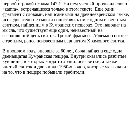
первой строкой псалма 147:1. На нем ученый прочитал слово
«zamra», встречавшееся только в этом тексте. Еще один
фрагмент с словами, написанными на древнееврейском языке,
исследователи не смогли сопоставить ни с одним известным
свитком, найденным в Кумранских пещерах. Это наводит на
мысль, что существует еще один, неизвестный на
сегодняшний день свиток. Третий фрагмент Аблеман соотнес
с третьим, ранее неизвестным вариантом Храмового свитка.
В прошлом году, впервые за 60 лет, была найдена еще одна,
двенадцатая Кумранская пещера. Внутри оказались разбитые
кувшины, в которых когда-то хранились свитки, а также
чистый свиток и две кирки 1950-х годов, которые указывали
на то, что в пещере побывали грабители.