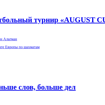
утбольный турнир «AUGUST C
ен Альтман
ате Европы по шахматам
ьше слов, больше дел