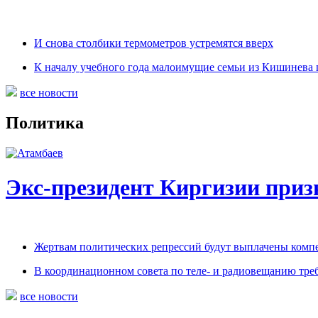
И снова столбики термометров устремятся вверх
К началу учебного года малоимущие семьи из Кишинева
все новости
Политика
Экс-президент Киргизии приз
Жертвам политических репрессий будут выплачены комп
В координационном совета по теле- и радиовещанию тре
все новости