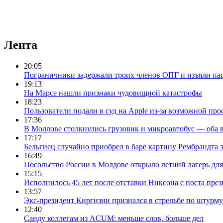
Лента
20:05
Пограничники задержали троих членов ОПГ и изъяли пар
19:13
На Марсе нашли признаки чудовищной катастрофы
18:23
Пользователи подали в суд на Apple из-за возможной пр
17:36
В Моллове столкнулись грузовик и микроавтобус — оба 
17:17
Бельгиец случайно приобрел в баре картину Рембрандта з
16:49
Посольство России в Молдове открыло летний лагерь для
15:15
Исполнилось 45 лет после отставки Никсона с поста пр
13:57
Экс-президент Киргизии признался в стрельбе по штурм
12:40
Санду коллегам из ACUM: меньше слов, больше дел