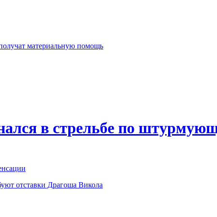
 получат материальную помощь
нался в стрельбе по штурмующ
енсации
буют отставки Драгоша Викола