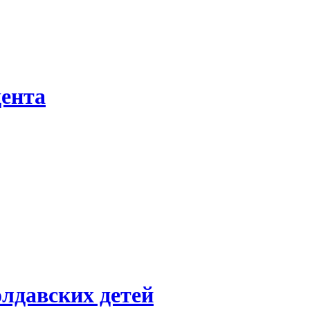
дента
лдавских детей