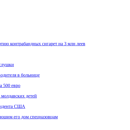
тию контрабандных сигарет на 3 млн леев
ослушки
водителя в больнице
а 500 евро
 молдавских детей
езидента США
ующим его дом спецназовцам