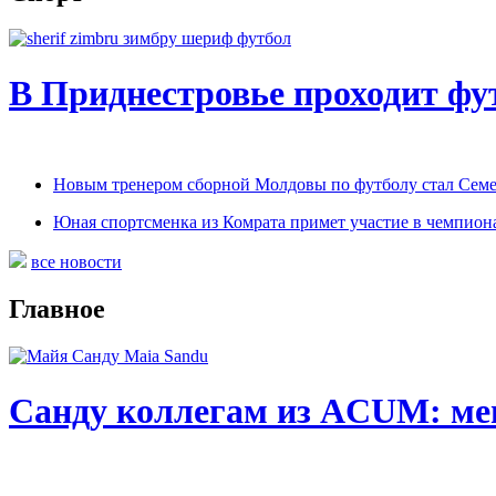
В Приднестровье проходит ф
Новым тренером сборной Молдовы по футболу стал Сем
Юная спортсменка из Комрата примет участие в чемпион
все новости
Главное
Санду коллегам из ACUM: мен