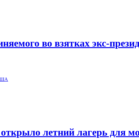
иняемого во взятках экс-прези
 США
 открыло летний лагерь для мо