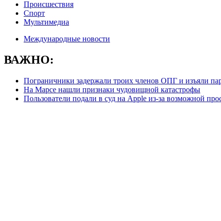
Происшествия
Спорт
Мультимедиа
Международные новости
ВАЖНО:
Пограничники задержали троих членов ОПГ и изъяли пар
На Марсе нашли признаки чудовищной катастрофы
Пользователи подали в суд на Apple из-за возможной пр