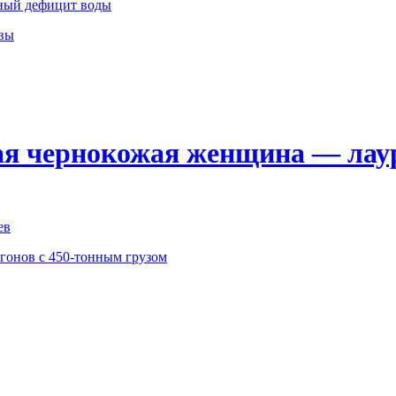
йный дефицит воды
овы
ая чернокожая женщина — лау
ев
агонов с 450-тонным грузом