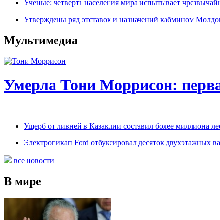
Ученые: четверть населения мира испытывает чрезвыча
Утверждены ряд отставок и назначений кабмином Молд
Мультимедиа
Умерла Тони Моррисон: перв
Ущерб от ливней в Казаклии составил более миллиона ле
Электропикап Ford отбуксировал десяток двухэтажных в
все новости
В мире