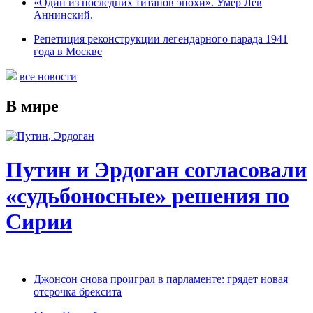
«Один из последних титанов эпохи». Умер Лев
Аннинский.
Репетиция реконструкции легендарного парада 1941
года в Москве
все новости
В мире
Путин и Эрдоган согласовали
«судьбоносные» решения по
Сирии
Джонсон снова проиграл в парламенте: грядет новая
отсрочка брексита