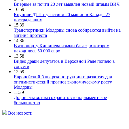
Впервые за почти 20 лет выявлен новый штамм ВИЧ
16:59
Крупное ДТП с участием 20 машин в Канаде: 27
пострадавших
15:39
Транспортники Молдовы снова собираются выйти на
митинг протеста
14:36
В аэропорту Кишинева изъяли багаж, в котором
находилось 50 000 евро
13:58
Видео драки депутатов в Верховной Раде попало в
соцсети
12:59
Европейский банк реконструкции и развития дал
оптимистический прогноз экономическому росту
Молдовы
11:39
Додон: мы хотим сохранить это парламентское
большинство
Все новости