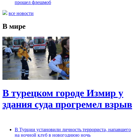
прошел флешмоб
все новости
В мире
В турецком городе Измир у
здания суда прогремел взрыв
В Турции установили личность террориста, напавшего
на ночной клуб в новогоднюю ночь