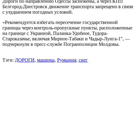
Дороги по направлению Одессы заснежены, а через КПП
Белгород-Днестровск движение транспорта запрещено в связи
с ухудшением погодных условий.
«Рекомендуется избегать пересечение государственной
границы через контроль-пропускные пункты, расположенные
на границе с Украиной, Паланка-Удобное, Тудора-
Староказачье, включая Мирное-Табаки и Чадыр-Лунга-1″, —
подчеркнули в пресс-службе Погранполиции Молдовы.
Тэги:
ДОРОГИ
,
машины
,
Румыния
,
снег