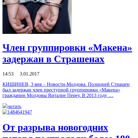
Член группировки «Макена»
задержан в Страшенах
14:53 3.01.2017
КИШИНЕВ, 3 янв – Новости-Молдова. Полицией Страшен
был задержан член преступной группировки «Макена»
гражданин Молдовы Виталие Переу. В 2013 году …
читать
От разрыва новогодних