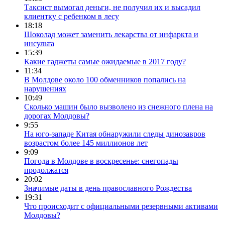
Таксист вымогал деньги, не получил их и высадил
клиентку с ребенком в лесу
18:18
Шоколад может заменить лекарства от инфаркта и
инсульта
15:39
Какие гаджеты самые ожидаемые в 2017 году?
11:34
В Молдове около 100 обменников попались на
нарушениях
10:49
Сколько машин было вызволено из снежного плена на
дорогах Молдовы?
9:55
На юго-западе Китая обнаружили следы динозавров
возрастом более 145 миллионов лет
9:09
Погода в Молдове в воскресенье: снегопады
продолжатся
20:02
Значимые даты в день православного Рождества
19:31
Что происходит с официальными резервными активами
Молдовы?