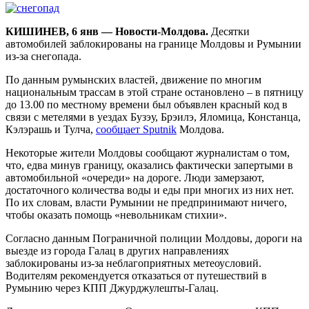
КИШИНЕВ, 6 янв — Новости-Молдова.
Десятки
автомобилей заблокированы на границе Молдовы и Румынии
из-за снегопада.
По данным румынских властей, движение по многим
национальным трассам в этой стране остановлено – в пятницу
до 13.00 по местному времени был объявлен красный код в
связи с метелями в уездах Бузэу, Брэилэ, Яломица, Констанца,
Кэлэрашь и Тулча,
сообщает Sputnik
Молдова.
Некоторые жители Молдовы сообщают журналистам о том,
что, едва минув границу, оказались фактически запертыми в
автомобильной «очереди» на дороге. Люди замерзают,
достаточного количества воды и еды при многих из них нет.
По их словам, власти Румынии не предпринимают ничего,
чтобы оказать помощь «невольникам стихии».
Согласно данным Пограничной полиции Молдовы, дороги на
выезде из города Галац в других направлениях
заблокированы из-за неблагоприятных метеоусловий.
Водителям рекомендуется отказаться от путешествий в
Румынию через КПП Джурджулешты-Галац.