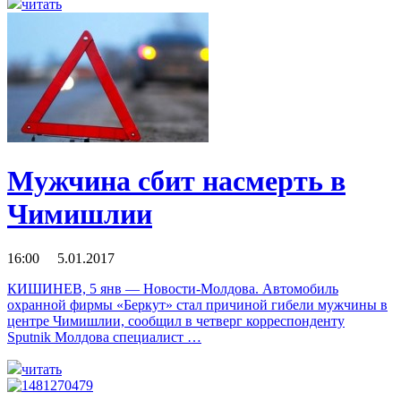
читать
Мужчина сбит насмерть в
Чимишлии
16:00 5.01.2017
КИШИНЕВ, 5 янв — Новости-Молдова. Автомобиль
охранной фирмы «Беркут» стал причиной гибели мужчины в
центре Чимишлии, сообщил в четверг корреспонденту
Sputnik Молдова специалист …
читать