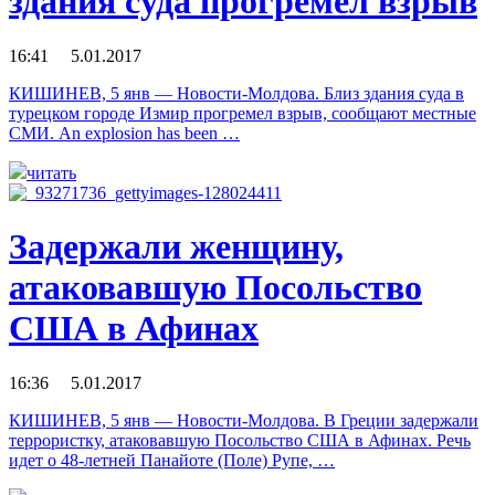
здания суда прогремел взрыв
16:41 5.01.2017
КИШИНЕВ, 5 янв — Новости-Молдова. Близ здания суда в
турецком городе Измир прогремел взрыв, сообщают местные
СМИ. An explosion has been …
читать
Задержали женщину,
атаковавшую Посольство
США в Афинах
16:36 5.01.2017
КИШИНЕВ, 5 янв — Новости-Молдова. В Греции задержали
террористку, атаковавшую Посольство США в Афинах. Речь
идет о 48-летней Панайоте (Поле) Рупе, …