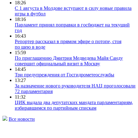
18:26
С 1 августа в Молдове вступают в силу новые правила
игры в футбол
18:16
Парламент принял поправки в госбюджет на текущий
год
16:43
Репортер рассказал в прямом эфире о потопе, стоя
по шею в воде
15:59
По приглашению Дмитрия Медведева Майя Санду
совершит официальный визит в Москву
14:45
Три предупреждения от Госгидрометеослужбы
13:27
За назначение нового руководителя НАЦ проголосовали
72 парламентария
11:32
ЦИК выдала два депутатских мандата парламентариям,
избиравшимся по партийным спискам
Все новости