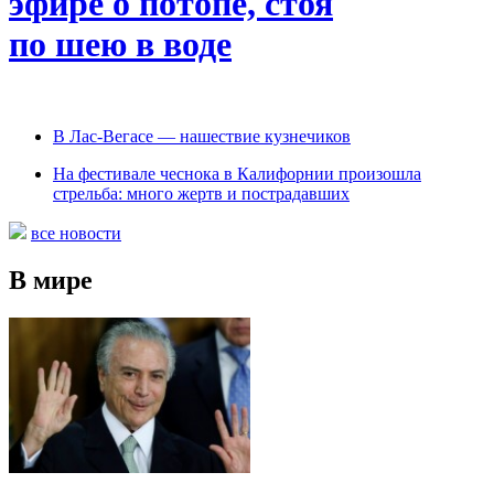
эфире о потопе, стоя
по шею в воде
В Лас-Вегасе — нашествие кузнечиков
На фестивале чеснока в Калифорнии произошла
стрельба: много жертв и пострадавших
все новости
В мире