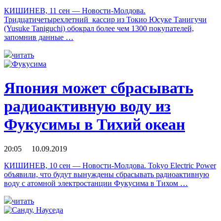
КИШИНЕВ, 11 сен — Новости-Молдова.
Тридцатичетырехлетний кассир из Токио Юсуке Танигучи
(Yusuke Taniguchi) обокрал более чем 1300 покупателей,
запомнив данные …
читать
Япония может сбрасывать
радиоактивную воду из
Фукусимы в Тихий океан
20:05 10.09.2019
КИШИНЕВ, 10 сен — Новости-Молдова. Tokyo Electric Power
объявили, что будут вынуждены сбрасывать радиоактивную
воду с атомной электростанции Фукусима в Тихом …
читать