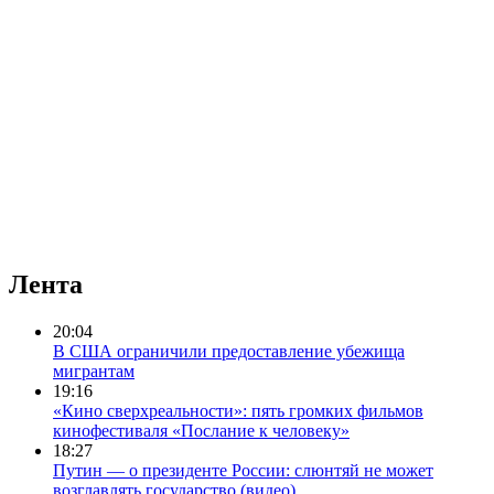
Лента
20:04
В США ограничили предоставление убежища
мигрантам
19:16
«Кино сверхреальности»: пять громких фильмов
кинофестиваля «Послание к человеку»
18:27
Путин — о президенте России: слюнтяй не может
возглавлять государство (видео)