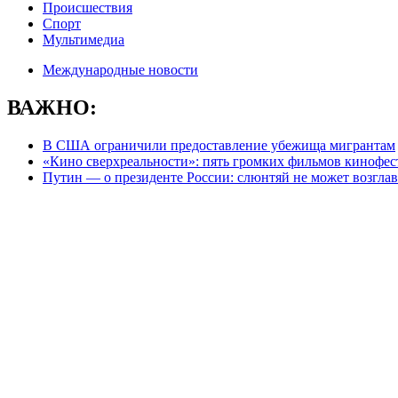
Происшествия
Спорт
Мультимедиа
Международные новости
ВАЖНО:
В США ограничили предоставление убежища мигрантам
«Кино сверхреальности»: пять громких фильмов кинофес
Путин — о президенте России: слюнтяй не может возглавл