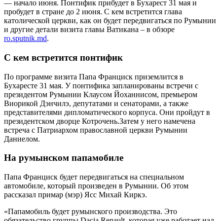
— начало июня. Понтифик прибудет в Бухарест 31 мая и
пробудет в стране до 2 июня. С кем встретится глава
католической церкви, как он будет передвигаться по Румынии
и другие детали визита главы Ватикана – в обзоре
ro.sputnik.md
.
С кем встретится понтифик
По программе визита Папа Франциск приземлится в
Бухаресте 31 мая. У понтифика запланированы встречи с
президентом Румынии Клаусом Йоханнисом, премьером
Виорикой Дэнчилэ, депутатами и сенаторами, а также
представителями дипломатического корпуса. Они пройдут в
президентском дворце Котрочень.Затем у него намечена
встреча с Патриархом православной церкви Румынии
Даниелом.
На румынском папамобиле
Папа Франциск будет передвигаться на специальном
автомобиле, который произведен в Румынии. Об этом
рассказал примар (мэр) Ясс Михай Киркэ.
«Папамобиль будет румынского производства. Это
обязательство группы Dacia Renault, которая уже работает над