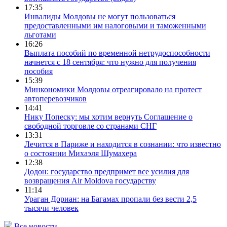
17:35
Инвалиды Молдовы не могут пользоваться
предоставленными им налоговыми и таможенными
льготами
16:26
Выплата пособий по временной нетрудоспособности
начнется с 18 сентября: что нужно для получения
пособия
15:39
Минкономики Молдовы отреагировало на протест
автоперевозчиков
14:41
Нику Попеску: мы хотим вернуть Соглашение о
свободной торговле со странами СНГ
13:31
Лечится в Париже и находится в сознании: что известно
о состоянии Михаэля Шумахера
12:38
Додон: государство предпримет все усилия для
возвращения Air Moldova государству
11:14
Ураган Дориан: на Багамах пропали без вести 2,5
тысячи человек
Все новости