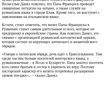
Вильгельм Данкэ пояснил, что Папа Франциск проведет
священные литургии на латыни, а также службу на
румынском языке в городе Блаж. Кроме того, он выступит с
заявлениями на итальянском языке.
Кстати, стоит отметить, что визит Папы Франциска в
Румынию станет самым длительным из всех, которые он
предпринял в европейские страны. Как пояснил Данкэ, это
связано с организацией румынской католической церкви,
которая состоит из верующих латинского и византийского
обрядов.
«Говоря о латинском обряде, речь идет о Трансильвании. Там
среди паствы больше носителей венгерского языка, а
румыноязычные – в Яссах и Бухаресте. Папа захотел посетить
всех своих братьев и сестер и укрепить их веру. Поэтому
пасторский характер его визита потребовал расширения
сроков поездки», — сказал Дынкэ.