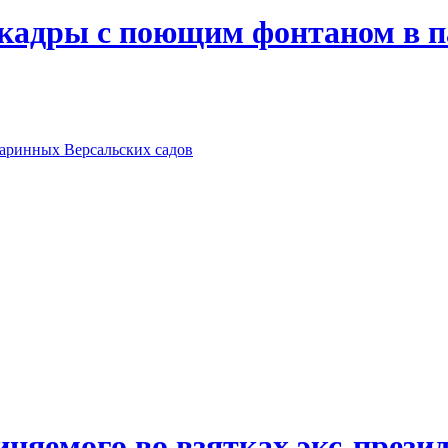
 кадры с поющим фонтаном в п
таринных Версальских садов
иняемого во взятках экс-прези