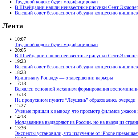
Трудовой кодекс будет модифицирован
В Швейцарии нашли неизвестные рисунки Сент-Экзюпе
Высший совет безопасности обсудил концессию кишинев
Лента
10:07
Трудовой кодекс будет модифицирован
20:05
В Швейцарии нашли неизвестные рисунки Сент-Экзюпе
19:23
Высший совет безопасности обсудил концессию кишинев
18:23
Криштиану Роналду — о завершении карьеры
17:18
Выявлен основной механизм формирования воспоминан
16:13
На пропускном пункте “Леушень” образовались очереди
15:27
Ученые пришли к выводу, что просмотр фильмов ужасов 
14:18
Молдаванина выдворяют из России, но на выезд из страны
13:36
Эксперты установили, что излучение от iPhone превышае