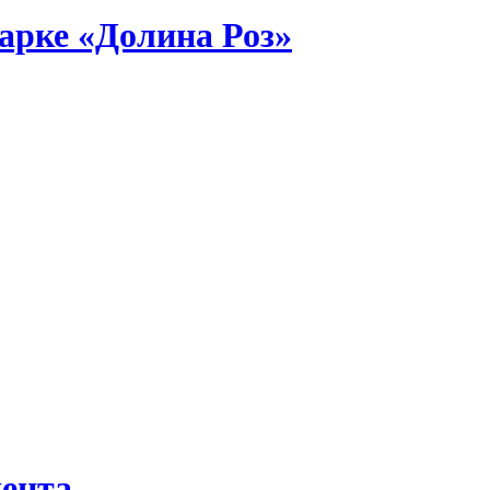
арке «Долина Роз»
дента