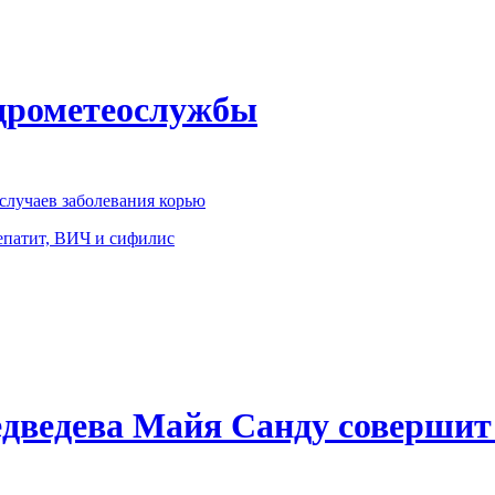
идрометеослужбы
 случаев заболевания корью
епатит, ВИЧ и сифилис
ведева Майя Санду совершит