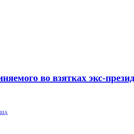
иняемого во взятках экс-прези
 США