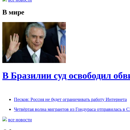
В мире
В Бразилии суд освободил обв
Песков: Россия не будет ограничивать работу Интернета
Четвёртая волна мигрантов из Гондураса отправилась в
все новости