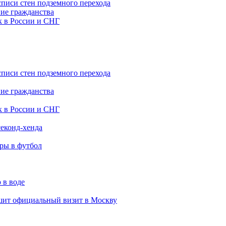
списи стен подземного перехода
ние гражданства
к в России и СНГ
списи стен подземного перехода
ние гражданства
к в России и СНГ
еконд-хенда
гры в футбол
 в воде
ит официальный визит в Москву