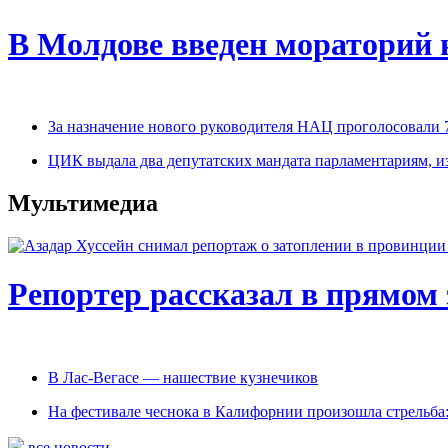
В Молдове введен мораторий 
За назначение нового руководителя НАЦ проголосовали 
ЦИК выдала два депутатских мандата парламентариям, 
Мультимедиа
Репортер рассказал в прямом 
В Лас-Вегасе — нашествие кузнечиков
На фестивале чеснока в Калифорнии произошла стрельба
все новости