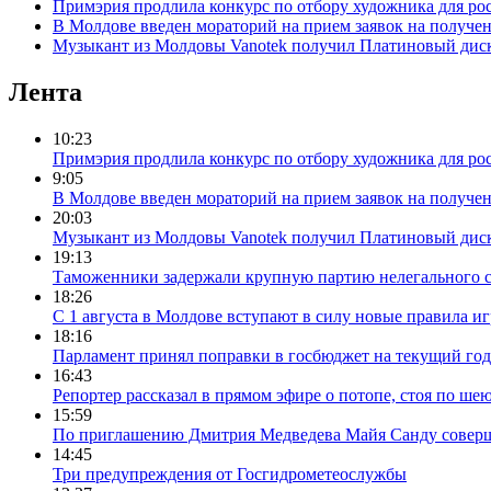
Примэрия продлила конкурс по отбору художника для ро
В Молдове введен мораторий на прием заявок на получе
Музыкант из Молдовы Vanotek получил Платиновый дис
Лента
10:23
Примэрия продлила конкурс по отбору художника для ро
9:05
В Молдове введен мораторий на прием заявок на получе
20:03
Музыкант из Молдовы Vanotek получил Платиновый дис
19:13
Таможенники задержали крупную партию нелегального с
18:26
С 1 августа в Молдове вступают в силу новые правила и
18:16
Парламент принял поправки в госбюджет на текущий год
16:43
Репортер рассказал в прямом эфире о потопе, стоя по шею
15:59
По приглашению Дмитрия Медведева Майя Санду соверш
14:45
Три предупреждения от Госгидрометеослужбы