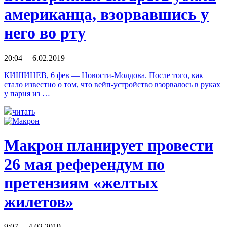
американца, взорвавшись у
него во рту
20:04 6.02.2019
КИШИНЕВ, 6 фев — Новости-Молдова. После того, как
стало известно о том, что вейп-устройство взорвалось в руках
у парня из …
читать
Макрон планирует провести
26 мая референдум по
претензиям «желтых
жилетов»
9:07 4.02.2019