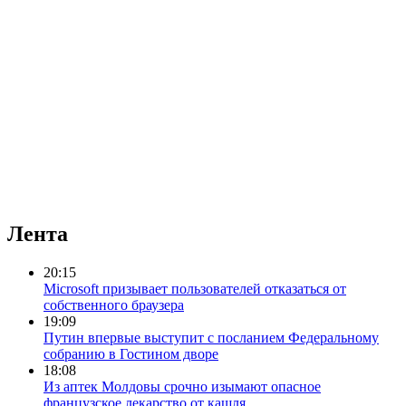
Лента
20:15
Microsoft призывает пользователей отказаться от
собственного браузера
19:09
Путин впервые выступит с посланием Федеральному
собранию в Гостином дворе
18:08
Из аптек Молдовы срочно изымают опасное
французское лекарство от кашля