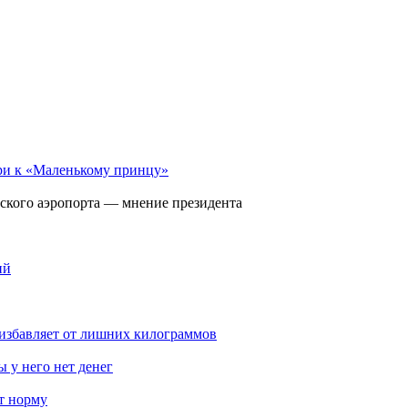
ри к «Маленькому принцу»
ского аэропорта — мнение президента
ий
избавляет от лишних килограммов
 у него нет денег
т норму