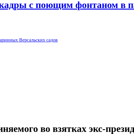
 кадры с поющим фонтаном в п
таринных Версальских садов
иняемого во взятках экс-прези