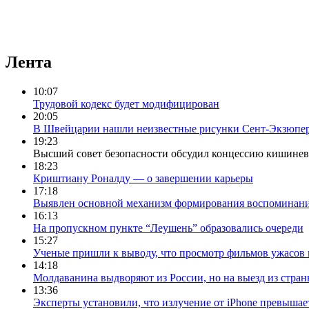
Лента
10:07
Трудовой кодекс будет модифицирован
20:05
В Швейцарии нашли неизвестные рисунки Сент-Экзюпе
19:23
Высший совет безопасности обсудил концессию кишинев
18:23
Криштиану Роналду — о завершении карьеры
17:18
Выявлен основной механизм формирования воспоминан
16:13
На пропускном пункте “Леушень” образовались очереди
15:27
Ученые пришли к выводу, что просмотр фильмов ужасов 
14:18
Молдаванина выдворяют из России, но на выезд из страны
13:36
Эксперты установили, что излучение от iPhone превышае