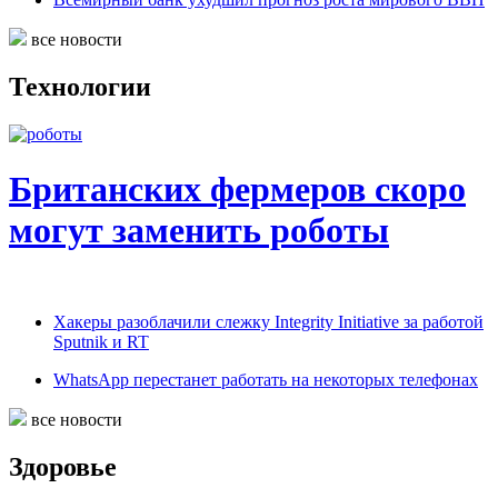
все новости
Технологии
Британских фермеров скоро
могут заменить роботы
Хакеры разоблачили слежку Integrity Initiative за работой
Sputnik и RT
WhatsApp перестанет работать на некоторых телефонах
все новости
Здоровье