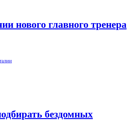
ии нового главного тренера
талии
подбирать бездомных