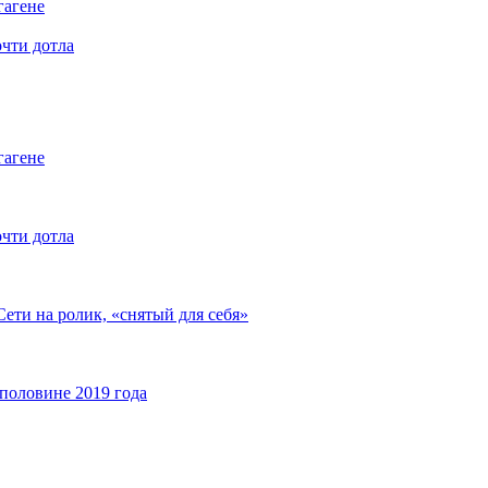
гагене
очти дотла
гагене
очти дотла
ети на ролик, «снятый для себя»
 половине 2019 года