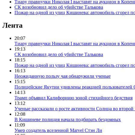
Тиару правнучки Николая I выставят на аукцион в Копен
СК возобновил дело об убийстве Талькова
Пожар на одной из улиц Кишинева: автомобиль сгорел п
Лента
20:07
Тиару правнучки Николая I выставят на аукцион в Копен
19:13
СК возобновил дело об убийстве Талькова
18:15
Пожар на одной из улиц Кишинева: автомобиль сгорел п
16:13
Неожиданную пользу чая обнаружили ученые
15:15
Полицейские Якутии удивлены реакцией пользователей С
14:13
Трамп объявил Калифорнию зоной стихийного бедствия
13:12
Ученые рассказали о росте активности Солнца во второй
12:08
В Кишиневе полиция начала подбирать бездомных
11:09
Умер создатель вселенной Marvel Стэн Ли