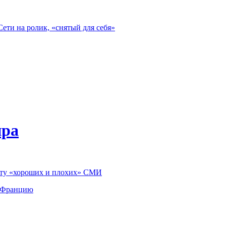
ети на ролик, «снятый для себя»
ира
боту «хороших и плохих» СМИ
о Францию