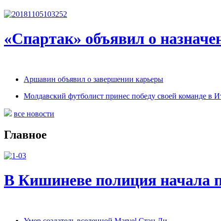
«Спартак» объявил о назначен
Аршавин объявил о завершении карьеры
Молдавский футболист принес победу своей команде в И
все новости
Главное
В Кишиневе полиция начала 
Умер создатель вселенной Marvel Стэн Ли