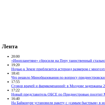
Лента
20:00
«Инопланетяне» сбросили на Перу таинственный стальн
19:20
Ночью к Земле приблизится астероид размером с многоэ
18:41
Что решило Минобразования по вопросу приднестровск
17:55
Сговор врачей и фармкомпаниий: в Молдове задержаны 2
17:22
Новый представитель ОБСЕ по Приднестровью посетит 
16:40
На Байконуре установили ракету с «самым быстрым» в и