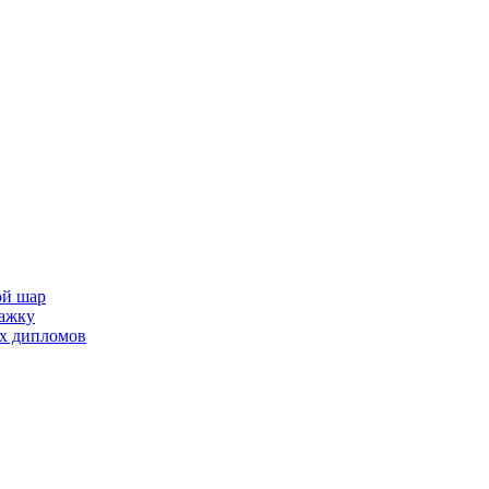
ой шар
тажку
их дипломов