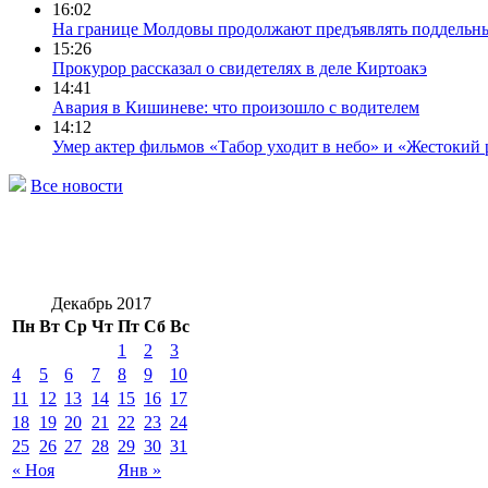
16:02
На границе Молдовы продолжают предъявлять поддельн
15:26
Прокурор рассказал о свидетелях в деле Киртоакэ
14:41
Авария в Кишиневе: что произошло с водителем
14:12
Умер актер фильмов «Табор уходит в небо» и «Жестокий
Все новости
Декабрь 2017
Пн
Вт
Ср
Чт
Пт
Сб
Вс
1
2
3
4
5
6
7
8
9
10
11
12
13
14
15
16
17
18
19
20
21
22
23
24
25
26
27
28
29
30
31
« Ноя
Янв »