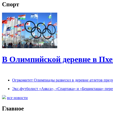
Спорт
В Олимпийской деревне в Пхе
Огркомитет Олимпиады развесил в деревне атлетов пред
Экс-футболист «Аякса», «Спартака» и «Бешикташа» пер
все новости
Главное