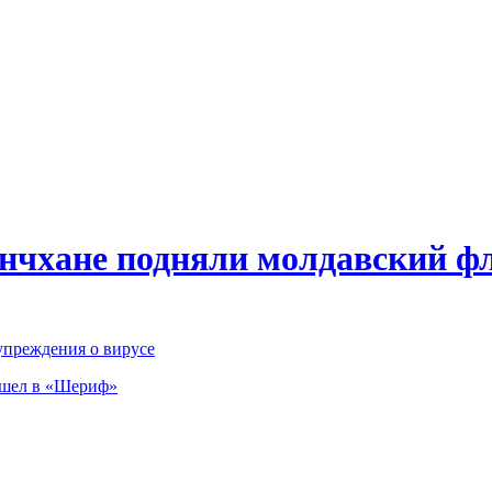
нчхане подняли молдавский ф
упреждения о вирусе
ешел в «Шериф»