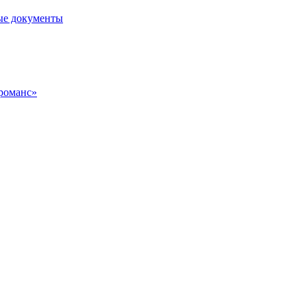
ые документы
 романс»