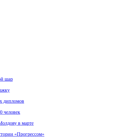
ой шар
тажку
их дипломов
0 человек
Молдову в марте
стории «Прогрессом»