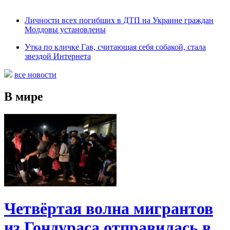
Личности всех погибших в ДТП на Украине граждан
Молдовы установлены
Утка по кличке Гав, считающая себя собакой, стала
звездой Интернета
все новости
В мире
Четвёртая волна мигрантов
из Гондураса отправилась в