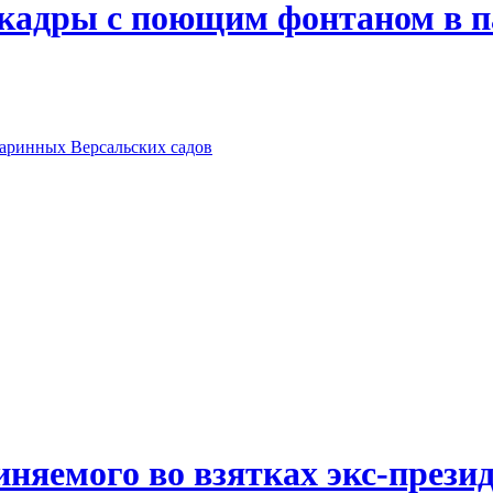
 кадры с поющим фонтаном в п
таринных Версальских садов
иняемого во взятках экс-прези