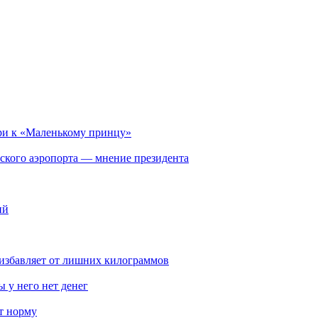
ри к «Маленькому принцу»
ского аэропорта — мнение президента
ий
избавляет от лишних килограммов
 у него нет денег
т норму