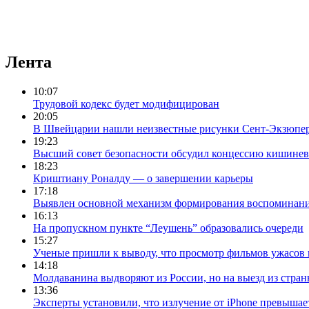
Лента
10:07
Трудовой кодекс будет модифицирован
20:05
В Швейцарии нашли неизвестные рисунки Сент-Экзюпе
19:23
Высший совет безопасности обсудил концессию кишинев
18:23
Криштиану Роналду — о завершении карьеры
17:18
Выявлен основной механизм формирования воспоминан
16:13
На пропускном пункте “Леушень” образовались очереди
15:27
Ученые пришли к выводу, что просмотр фильмов ужасов 
14:18
Молдаванина выдворяют из России, но на выезд из страны
13:36
Эксперты установили, что излучение от iPhone превышае