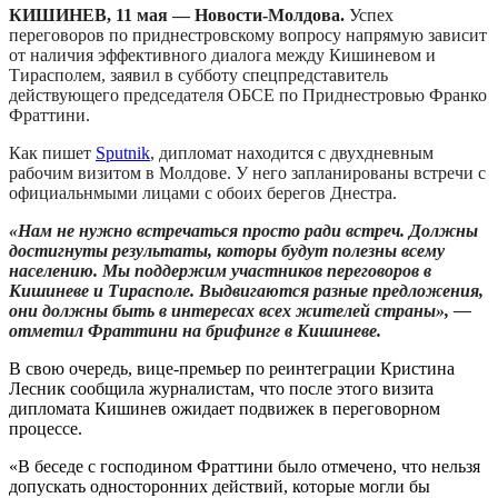
КИШИНЕВ, 11 мая — Новости-Молдова.
Успех
переговоров по приднестровскому вопросу напрямую зависит
от наличия эффективного диалога между Кишиневом и
Тирасполем, заявил в субботу спецпредставитель
действующего председателя ОБСЕ по Приднестровью Франко
Фраттини.
Как пишет
Sputnik
, дипломат находится с двухдневным
рабочим визитом в Молдове. У него запланированы встречи с
официальнмыми лицами с обоих берегов Днестра.
«Нам не нужно встречаться просто ради встреч. Должны
достигнуты результаты, которы будут полезны всему
населению. Мы поддержим участников переговоров в
Кишиневе и Тирасполе. Выдвигаются разные предложения,
они должны быть в интересах всех жителей страны», —
отметил Фраттини на брифинге в Кишиневе.
В свою очередь, вице-премьер по реинтеграции Кристина
Лесник сообщила журналистам, что после этого визита
дипломата Кишинев ожидает подвижек в переговорном
процессе.
«В беседе с господином Фраттини было отмечено, что нельзя
допускать односторонних действий, которые могли бы