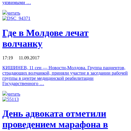
уязвимыми …
читать
Где в Молдове лечат
волчанку
17:19 11.09.2017
КИШИНЕВ, 11 сен — Новости-Молдова. Группа пациентов,
страдающих волчанкой, приняли участие в заседании рабочей
группы в центре медицинской реабилитации
Государственного …
читать
День адвоката отметили
проведением марафона в