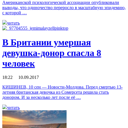
Американской психологической ассоциации опубликовали
выводы, что одиночество переросло в масштабную эпидемию,
с которой …
читать
В Британии умершая
девушка-донор спасла 8
человек
18:22 10.09.2017
КИШИНЕВ, 10 сен — Новости-Молдова. Перед смертью 13-
летняя британская девочка из Сомерсета решила стать
донором. И за несколько лет после её …
читать