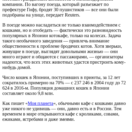
компании. По вагону поезда, который разъезжает по
префектуре Гифу, бродят 30 пушистиков — все они были
подобраны на улице, передает Reuters.
В поезде можно насладиться не только взаимодействием с
кошками, но и отобедать — фактически это разновидность
популярных в Японии котокафе, только на колесах. Задача
такого необычного заведения — привлечь внимание
общественности к проблеме бродячих котов. Хотя зверьки,
живущие в поезде, выглядят довольными жизнью — они
много играют и общаются с пассажирами, — организаторы
надеются, что всех этих животных удастся пристроить кому-
нибудь домой.
Число кошек в Японии, поступивших в приюты, за 12 лет
сократилось примерно на 70% — с 237 246 в 2004 году до 72
624 в 2016-м. Популяция домашних кошек в Японии
составляет около 9,8 млн.
Как пишет «
Моя планета
«, обычными кафе с кошками давно
уже никого не удивишь — они, давно есть и в России. Тем
временем в мире открываются кафе с кроликами, совами,
ежиками, ястребами и даже змеями.