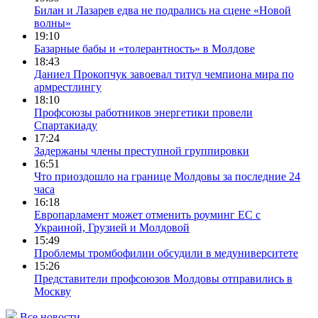
Билан и Лазарев едва не подрались на сцене «Новой
волны»
19:10
Базарные бабы и «толерантность» в Молдове
18:43
Даниел Прокопчук завоевал титул чемпиона мира по
армрестлингу
18:10
Профсоюзы работников энергетики провели
Спартакиаду
17:24
Задержаны члены преступной группировки
16:51
Что приоздошло на границе Молдовы за последние 24
часа
16:18
Европарламент может отменить роуминг ЕС с
Украиной, Грузией и Молдовой
15:49
Проблемы тромбофилии обсудили в медуниверситете
15:26
Представители профсоюзов Молдовы отправились в
Москву
Все новости