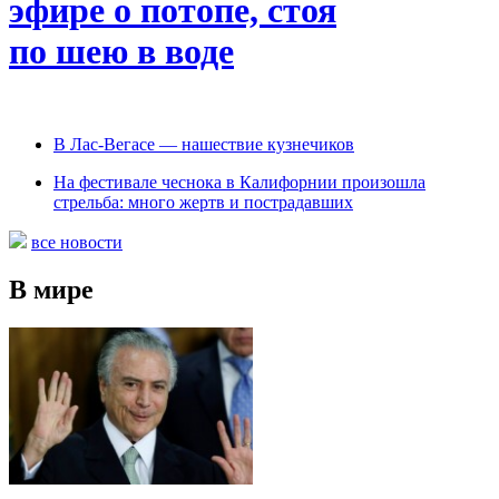
эфире о потопе, стоя
по шею в воде
В Лас-Вегасе — нашествие кузнечиков
На фестивале чеснока в Калифорнии произошла
стрельба: много жертв и пострадавших
все новости
В мире