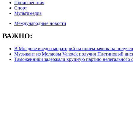
Происшествия
Спорт
Мультимедиа
Международные новости
ВАЖНО:
В Молдове введен мораторий на прием заявок на получе
Музыкант из Молдовы Vanotek получил Платиновый дис
Таможенники задержали крупную партию нелегального с