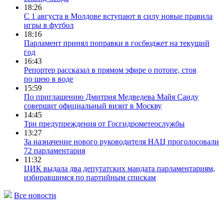
18:26
С 1 августа в Молдове вступают в силу новые правила
игры в футбол
18:16
Парламент принял поправки в госбюджет на текущий
год
16:43
Репортер рассказал в прямом эфире о потопе, стоя
по шею в воде
15:59
По приглашению Дмитрия Медведева Майя Санду
совершит официальный визит в Москву
14:45
Три предупреждения от Госгидрометеослужбы
13:27
За назначение нового руководителя НАЦ проголосовали
72 парламентария
11:32
ЦИК выдала два депутатских мандата парламентариям,
избиравшимся по партийным спискам
Все новости