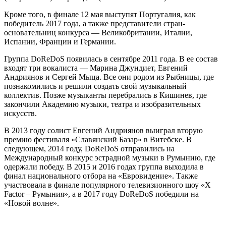
Кроме того, в финале 12 мая выступят Португалия, как
победитель 2017 года, а также представители стран-
основательниц конкурса — Великобритании, Италии,
Испании, Франции и Германии.
Группа DoReDoS появилась в сентябре 2011 года. В ее состав
входят три вокалиста — Марина Джундиет, Евгений
Андриянов и Сергей Мыца. Все они родом из Рыбницы, где
познакомились и решили создать свой музыкальный
коллектив. Позже музыканты перебрались в Кишинев, где
закончили Академию музыки, театра и изобразительных
искусств.
В 2013 году солист Евгений Андриянов выиграл вторую
премию фестиваля «Славянский Базар» в Витебске. В
следующем, 2014 году, DoReDoS отправились на
Международный конкурс эстрадной музыки в Румынию, где
одержали победу. В 2015 и 2016 годах группа выходила в
финал национального отбора на «Евровидение». Также
участвовала в финале популярного телевизионного шоу «X
Factor – Румыния», а в 2017 году DoReDoS победили на
«Новой волне».