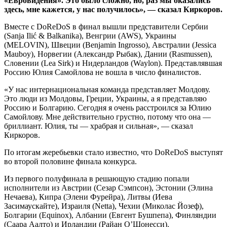
«Евровидения». Это было сложно, но, раз мы оказались
здесь, мне кажется, у нас получилось», — сказал Киркоров.
Вместе с DoReDoS в финал вышли представители Сербии
(Sanja Ilić & Balkanika), Венгрии (AWS), Украины
(MELOVIN), Швеции (Benjamin Ingrosso), Австралии (Jessica
Mauboy), Норвегии (Александр Рыбак), Дании (Rasmussen),
Словении (Lea Sirk) и Нидерландов (Waylon). Представлявшая
Россию Юлия Самойлова не вошла в число финалистов.
«У нас интернациональная команда представляет Молдову.
Это люди из Молдовы, Греции, Украины, а я представляю
Россию и Болгарию. Сегодня я очень расстроился за Юлию
Самойлову. Мне действительно грустно, потому что она —
бриллиант. Юлия, ты — храбрая и сильная», — сказал
Киркоров.
По итогам жеребьевки стало известно, что DoReDoS выступят
во второй половине финала конкурса.
Из первого полуфинала в решающую стадию попали
исполнители из Австрии (Сезар Сэмпсон), Эстонии (Элина
Нечаева), Кипра (Элени Фурейра), Литвы (Иева
Засимаускайте), Израиля (Netta), Чехии (Миколас Йозеф),
Болгарии (Equinox), Албании (Евгент Бушпепа), Финляндии
(Саара Аалто) и Ирландии (Райан О’Шонесси).