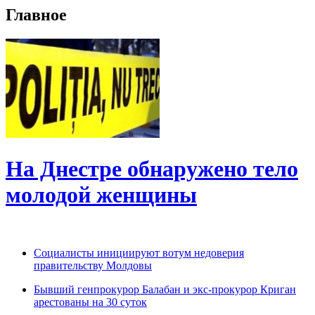
Главное
На Днестре обнаружено тело
молодой женщины
Социалисты инициируют вотум недоверия
правительству Молдовы
Бывший генпрокурор Балабан и экс-прокурор Криган
арестованы на 30 суток