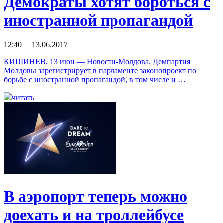
Демократы хотят бороться с
иностранной пропагандой
12:40 13.06.2017
КИШИНЕВ, 13 июн — Новости-Молдова. Демпартия
Молдовы зарегистрирует в парламенте законопроект по
борьбе с иностранной пропагандой, в том числе и …
читать
В аэропорт теперь можно
доехать и на троллейбусе