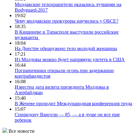
Молдавские телохранители оказались лучшими на
Bodyguard-2017
19:02
Чему молдавские прокуроры научились у ОБСЕ?
18:35
В Кишиневе и Тирасполе выступили российские
музыканты
18:04
На Днестре обнаружено тело молодой женщины
17:21
Из Молдовы можно будет напрямую улететь в США
16:44
Пограничники открыли огонь при задержании
контрабандистов
16:08
Известна дата визита президента Молдовы в
Азербайджан
15:40
В Женеве проходит Международная конференция труда
15:07
Спиридону Вангели — 85, — а в душе он все еще
ребенок
Все новости