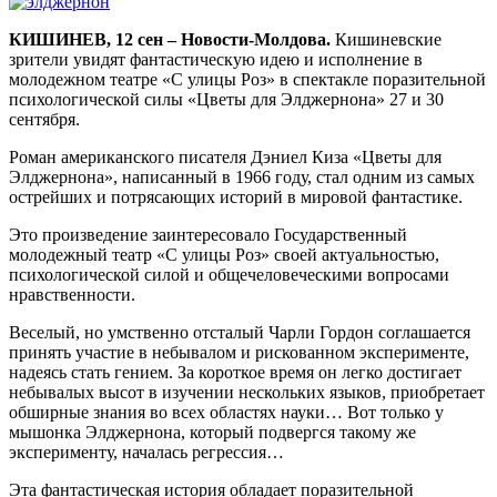
КИШИНЕВ, 12 сен – Новости-Молдова.
Кишиневские
зрители увидят фантастическую идею и исполнение в
молодежном театре «С улицы Роз» в спектакле поразительной
психологической силы «Цветы для Элджернона» 27 и 30
сентября.
Роман американского писателя Дэниел Киза «Цветы для
Элджернона», написанный в 1966 году, стал одним из самых
острейших и потрясающих историй в мировой фантастике.
Это произведение заинтересовало Государственный
молодежный театр «С улицы Роз» своей актуальностью,
психологической силой и общечеловеческими вопросами
нравственности.
Веселый, но умственно отсталый Чарли Гордон соглашается
принять участие в небывалом и рискованном эксперименте,
надеясь стать гением. За короткое время он легко достигает
небывалых высот в изучении нескольких языков, приобретает
обширные знания во всех областях науки… Вот только у
мышонка Элджернона, который подвергся такому же
эксперименту, началась регрессия…
Эта фантастическая история обладает поразительной