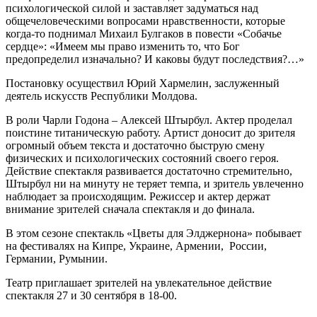
психологической силой и заставляет задуматься над
общечеловеческими вопросами нравственности, которые
когда-то поднимал Михаил Булгаков в повести «Собачье
сердце»: «Имеем мы право изменить то, что Бог
предопределил изначально? И каковы будут последствия?…»
Постановку осуществил Юрий Хармелин, заслуженный
деятель искусств Республики Молдова.
В роли Чарли Годона – Алексей Штырбул. Актер проделал
поистине титаническую работу. Артист доносит до зрителя
огромный объем текста и достаточно быструю смену
физических и психологических состояний своего героя.
Действие спектакля развивается достаточно стремительно,
Штырбул ни на минуту не теряет темпа, и зритель увлеченно
наблюдает за происходящим. Режиссер и актер держат
внимание зрителей сначала спектакля и до финала.
В этом сезоне спектакль «Цветы для Элджернона» побывает
на фестивалях на Кипре, Украине, Армении, России,
Германии, Румынии.
Театр приглашает зрителей на увлекательное действие
спектакля 27 и 30 сентября в 18-00.