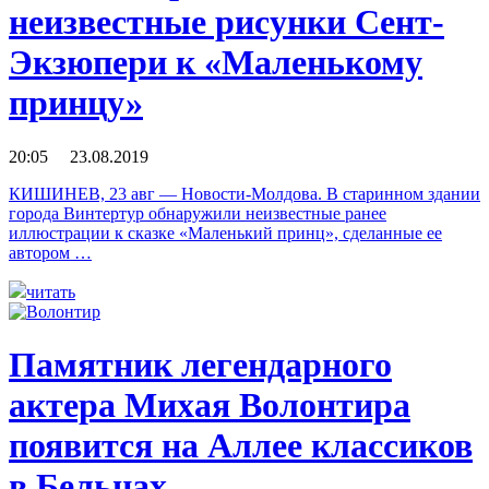
неизвестные рисунки Сент-
Экзюпери к «Маленькому
принцу»
20:05 23.08.2019
КИШИНЕВ, 23 авг — Новости-Молдова. В старинном здании
города Винтертур обнаружили неизвестные ранее
иллюстрации к сказке «Маленький принц», сделанные ее
автором …
читать
Памятник легендарного
актера Михая Волонтира
появится на Аллее классиков
в Бельцах