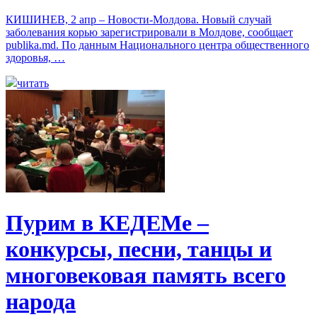
КИШИНЕВ, 2 апр – Новости-Молдова. Новый случай
заболевания корью зарегистрировали в Молдове, сообщает
publika.md. По данным Национального центра общественного
здоровья, …
читать
Пурим в КЕДЕМе –
конкурсы, песни, танцы и
многовековая память всего
народа