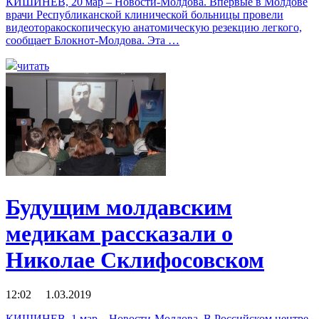
КИШИНЕВ, 20 мар – Новости-Молдова. Впервые в Молдове
врачи Республиканской клинической больницы провели
видеоторакоскопическую анатомическую резекцию легкого,
сообщает Блокнот-Молдова. Эта …
читать
Будущим молдавским
медикам рассказали о
Николае Склифосовском
12:02 1.03.2019
КИШИНЕВ, 1 мар – Новости-Молдова. В Российском центре