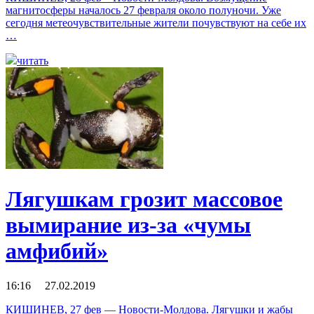
магнитосферы началось 27 февраля около полуночи. Уже
сегодня метеочувствительные жители почувствуют на себе их
…
читать
Лягушкам грозит массовое
вымирание из-за «чумы
амфибий»
16:16 27.02.2019
КИШИНЕВ, 27 фев — Новости-Молдова. Лягушки и жабы