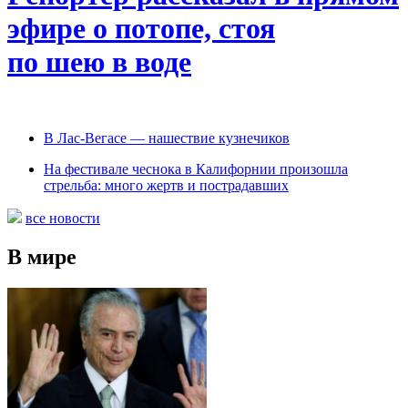
эфире о потопе, стоя
по шею в воде
В Лас-Вегасе — нашествие кузнечиков
На фестивале чеснока в Калифорнии произошла
стрельба: много жертв и пострадавших
все новости
В мире