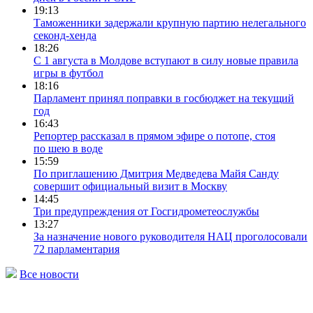
19:13
Таможенники задержали крупную партию нелегального
секонд-хенда
18:26
С 1 августа в Молдове вступают в силу новые правила
игры в футбол
18:16
Парламент принял поправки в госбюджет на текущий
год
16:43
Репортер рассказал в прямом эфире о потопе, стоя
по шею в воде
15:59
По приглашению Дмитрия Медведева Майя Санду
совершит официальный визит в Москву
14:45
Три предупреждения от Госгидрометеослужбы
13:27
За назначение нового руководителя НАЦ проголосовали
72 парламентария
Все новости