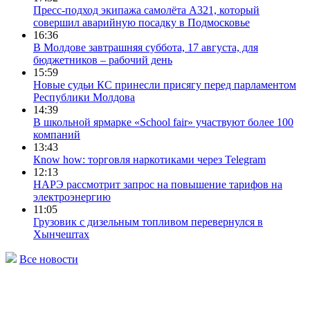
Пресс-подход экипажа самолёта А321, который
совершил аварийную посадку в Подмосковье
16:36
В Молдове завтрашняя суббота, 17 августа, для
бюджетников – рабочий день
15:59
Новые судьи КС принесли присягу перед парламентом
Республики Молдова
14:39
В школьной ярмарке «School fair» участвуют более 100
компаний
13:43
Кnow how: торговля наркотиками через Telegram
12:13
НАРЭ рассмотрит запрос на повышение тарифов на
электроэнергию
11:05
Грузовик с дизельным топливом перевернулся в
Хынчештах
Все новости