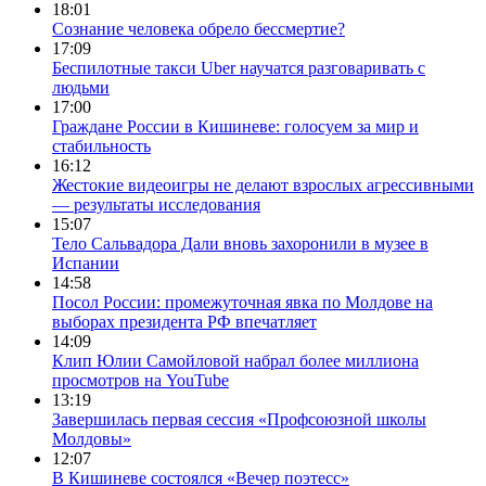
18:01
Сознание человека обрело бессмертие?
17:09
Беспилотные такси Uber научатся разговаривать с
людьми
17:00
Граждане России в Кишиневе: голосуем за мир и
стабильность
16:12
Жестокие видеоигры не делают взрослых агрессивными
— результаты исследования
15:07
Тело Сальвадора Дали вновь захоронили в музее в
Испании
14:58
Посол России: промежуточная явка по Молдове на
выборах президента РФ впечатляет
14:09
Клип Юлии Самойловой набрал более миллиона
просмотров на YouTube
13:19
Завершилась первая сессия «Профсоюзной школы
Молдовы»
12:07
В Кишиневе состоялся «Вечер поэтесс»