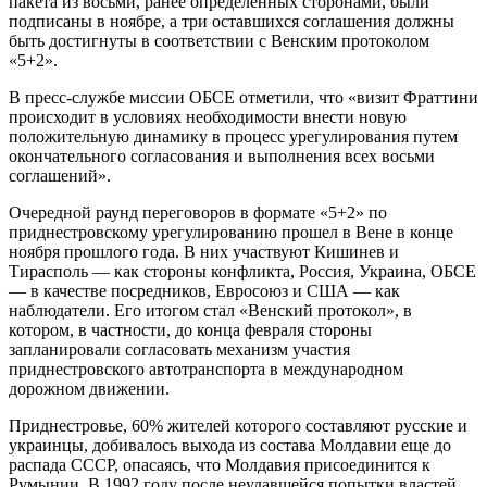
пакета из восьми, ранее определенных сторонами, были
подписаны в ноябре, а три оставшихся соглашения должны
быть достигнуты в соответствии с Венским протоколом
«5+2».
В пресс-службе миссии ОБСЕ отметили, что «визит Фраттини
происходит в условиях необходимости внести новую
положительную динамику в процесс урегулирования путем
окончательного согласования и выполнения всех восьми
соглашений».
Очередной раунд переговоров в формате «5+2» по
приднестровскому урегулированию прошел в Вене в конце
ноября прошлого года. В них участвуют Кишинев и
Тирасполь — как стороны конфликта, Россия, Украина, ОБСЕ
— в качестве посредников, Евросоюз и США — как
наблюдатели. Его итогом стал «Венский протокол», в
котором, в частности, до конца февраля стороны
запланировали согласовать механизм участия
приднестровского автотранспорта в международном
дорожном движении.
Приднестровье, 60% жителей которого составляют русские и
украинцы, добивалось выхода из состава Молдавии еще до
распада СССР, опасаясь, что Молдавия присоединится к
Румынии. В 1992 году после неудавшейся попытки властей